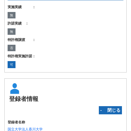
実施実績 ：
無
許諾実績 ：
無
特許権譲渡 ：
否
特許権実施許諾：
可
登録者情報
‐ 閉じる
登録者名称
国立大学法人香川大学