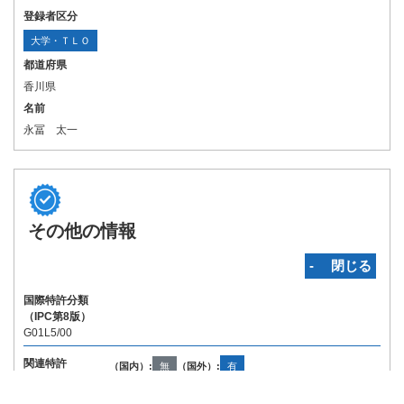
登録者区分
大学・ＴＬＯ
都道府県
香川県
名前
永冨 太一
その他の情報
‐ 閉じる
国際特許分類
（IPC第8版）
G01L5/00
関連特許
（国内）:
無
（国外）:
有