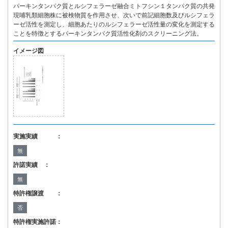
パーキンタンパク質とルシフェラーゼ融合ミトフシン１タンパク質の共発
現哺乳類細胞株に被検物質を作用させ、次いで前記細胞数及びルシフェラ
ーゼ活性を測定し、細胞あたりのルシフェラーゼ活性量の変化を測定する
ことを特徴とするパーキンタンパク質活性化剤のスクリーニング法。
イメージ図
実施実績 ：
無
許諾実績 ：
無
特許権譲渡 ：
否
特許権実施許諾：