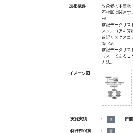
技術概要
対象者の不整脈
不整脈に関連す
程、
前記データリス
スクスコアを算
前記リスクスコ
を含み、
前記データリス
リストであるこ
方法。
イメージ図
実施実績 ：
許
無
特許権譲渡 ：
否