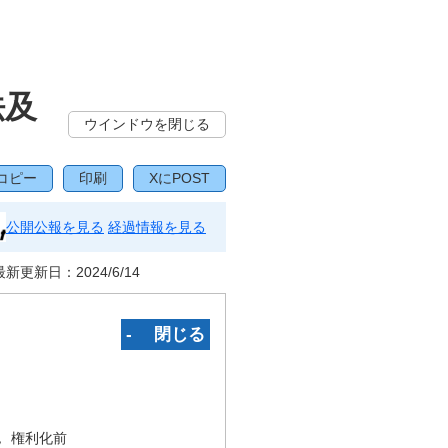
法及
ウインドウを閉じる
コピー
印刷
XにPOST
公開公報を見る
経過情報を見る
最新更新日：
2024/6/14
‐ 閉じる
況
権利化前