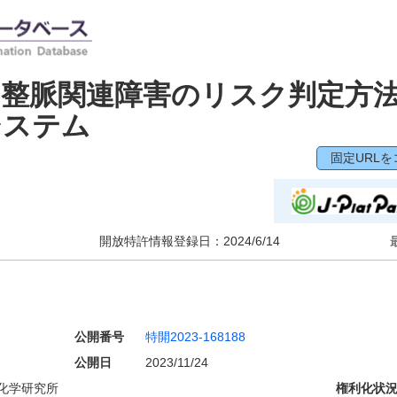
不整脈関連障害のリスク判定方
システム
固定URLを
開放特許情報登録日：
2024/6/14
公開番号
特開2023-168188
公開日
2023/11/24
化学研究所
権利化状