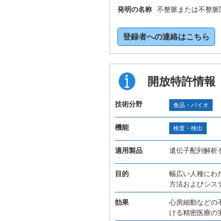
発明の名称
不整脈または不整脈
登録者への連絡はこちら
開放特許情報
技術分野
食品・バイオ
機能
検査・検出
適用製品
遺伝子配列解析
目的
幅広い人種にわ
方法およびシス
効果
心房細動などの
ける精密医療の