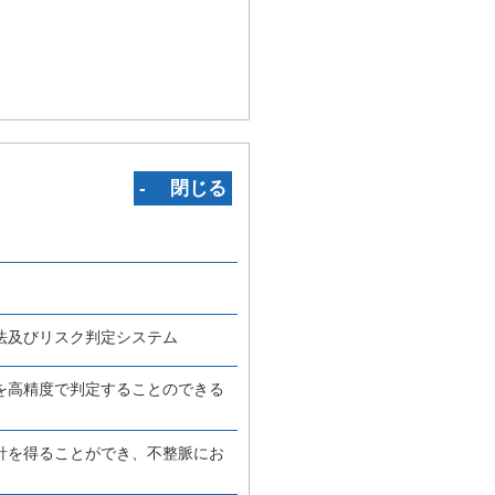
‐ 閉じる
法及びリスク判定システム
を高精度で判定することのできる
針を得ることができ、不整脈にお