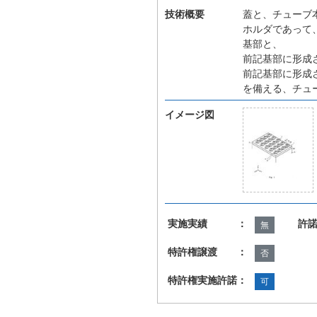
技術概要
蓋と、チューブ
ホルダであって
基部と、
前記基部に形成
前記基部に形成
を備える、チュ
イメージ図
実施実績 ：
許
無
特許権譲渡 ：
否
特許権実施許諾：
可