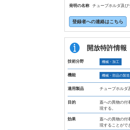
発明の名称
チューブホルダ及び
登録者への連絡はこちら
開放特許情報
技術分野
機械・加工
機能
機械・部品の製造
適用製品
チューブホルダ
目的
蓋への異物の付
現する。
効果
蓋への異物の付
現することがで