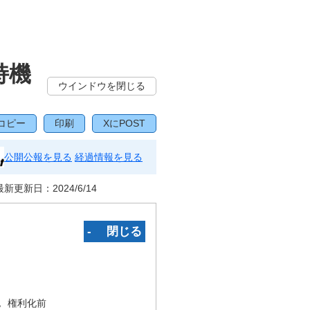
持機
ウインドウを閉じる
コピー
印刷
XにPOST
公開公報を見る
経過情報を見る
最新更新日：
2024/6/14
‐ 閉じる
況
権利化前