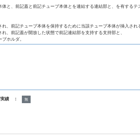
本体と、前記蓋と前記チューブ本体とを連結する連結部と、を有するテ
、
され、前記チューブ本体を保持するために当該チューブ本体が挿入され
され、前記蓋が開放した状態で前記連結部を支持する支持部と、
ーブホルダ。
諾実績 ：
無