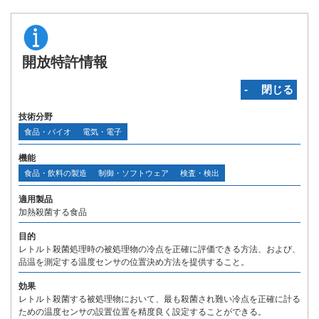
開放特許情報
‐ 閉じる
技術分野
食品・バイオ
電気・電子
機能
食品・飲料の製造
制御・ソフトウェア
検査・検出
適用製品
加熱殺菌する食品
目的
レトルト殺菌処理時の被処理物の冷点を正確に評価できる方法、および、
品温を測定する温度センサの位置決め方法を提供すること。
効果
レトルト殺菌する被処理物において、最も殺菌され難い冷点を正確に計る
ための温度センサの設置位置を精度良く設定することができる。