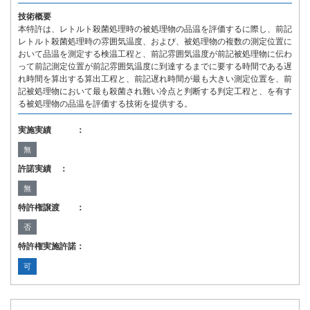
技術概要
本特許は、レトルト殺菌処理時の被処理物の品温を評価するに際し、前記
レトルト殺菌処理時の雰囲気温度、および、被処理物の複数の測定位置に
おいて品温を測定する検温工程と、前記雰囲気温度が前記被処理物に伝わ
って前記測定位置が前記雰囲気温度に到達するまでに要する時間である遅
れ時間を算出する算出工程と、前記遅れ時間が最も大きい測定位置を、前
記被処理物において最も殺菌され難い冷点と判断する判定工程と、を有す
る被処理物の品温を評価する技術を提供する。
実施実績 ：
無
許諾実績 ：
無
特許権譲渡 ：
否
特許権実施許諾：
可