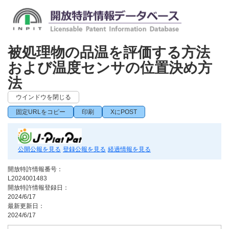
被処理物の品温を評価する方法
および温度センサの位置決め方
法
ウインドウを閉じる
固定URLをコピー
印刷
XにPOST
公開公報を見る
登録公報を見る
経過情報を見る
開放特許情報番号：
L2024001483
開放特許情報登録日：
2024/6/17
最新更新日：
2024/6/17