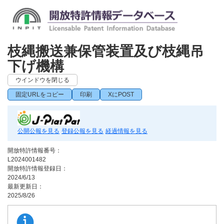
枝縄搬送兼保管装置及び枝縄吊
下げ機構
ウインドウを閉じる
固定URLをコピー
印刷
XにPOST
公開公報を見る
登録公報を見る
経過情報を見る
開放特許情報番号：
L2024001482
開放特許情報登録日：
2024/6/13
最新更新日：
2025/8/26