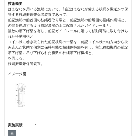
技術概要
はえなわを用いる漁船において、前記はえなわが備える枝縄を搬送かつ保
管する枝縄搬送兼保管装置であって、
前記漁船の船首側の枝縄巻取り場と、前記漁船の船尾側の投縄作業場と、
の間を循環するよう前記漁船の上に配置されたガイドレールと、
複数の吊下げ部を有し、前記ガイドレールに沿って移動可能に取り付けら
れた移動機構と、
コイル状に巻き取られた前記枝縄の一部を、前記コイル状の軸方向から挟
み込んだ状態で個別に保持可能な枝縄保持部を有し、前記移動機構の前記
吊下げ部に吊り下げられた複数の枝縄吊下げ機構と、
を備える、
枝縄搬送兼保管装置。
イメージ図
実施実績 ：
無