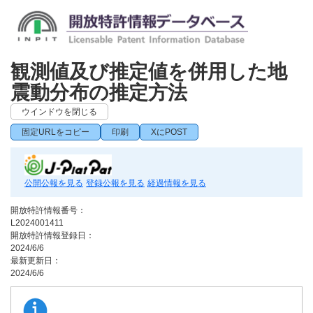
観測値及び推定値を併用した地
震動分布の推定方法
ウインドウを閉じる
固定URLをコピー
印刷
XにPOST
公開公報を見る
登録公報を見る
経過情報を見る
開放特許情報番号：
L2024001411
開放特許情報登録日：
2024/6/6
最新更新日：
2024/6/6