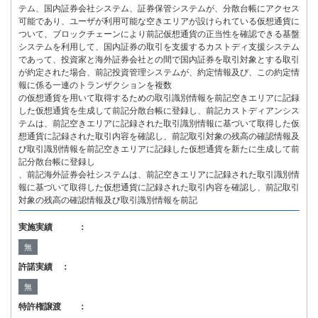
テム、国内証券会社システム、証券保管システムが、分散台帳にアクセス
可能であり、ユーザが利用可能な空きエリアが設けられている仮想通貨に
ついて、ブロックチェーンにより前記仮想通貨の正当性を確認できる基盤
システムを利用して、国内証券の取引を支援するカストディ支援システム
であって、投資家と海外証券会社との間で国内証券を取引対象とする取引
が約定された場合、前記投資管理システムが、約定情報及び、この約定情
報に係る一連のトランザクションを複数
の仮想通貨を用いて取得するための取引識別情報を前記空きエリアに記録
した仮想通貨を生成して前記分散台帳に登録し、前記カストディアンシス
テムは、前記空きエリアに記録された取引識別情報に基づいて取得した仮
想通貨に記録された取引内容を確認し、前記取引対象の残高の確認情報及
び取引識別情報を前記空きエリアに記録した仮想通貨を新たに生成して前
記分散台帳に登録し
、前記海外証券会社システムは、前記空きエリアに記録された取引識別情
報に基づいて取得した仮想通貨に記録された取引内容を確認し、前記取引
対象の残高の確認情報及び取引識別情報を前記
実施実績 ：
無
許諾実績 ：
無
特許権譲渡 ：