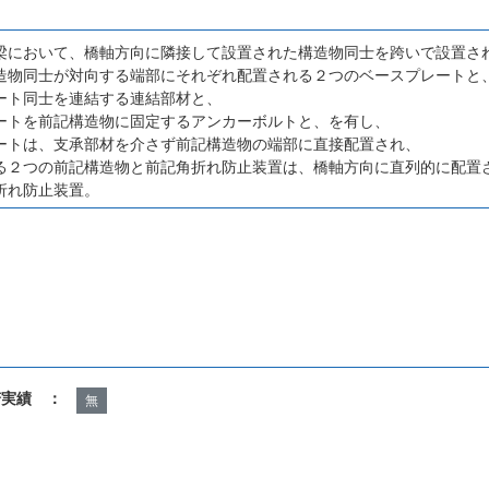
梁において、橋軸方向に隣接して設置された構造物同士を跨いで設置さ
造物同士が対向する端部にそれぞれ配置される２つのベースプレートと
ート同士を連結する連結部材と、
ートを前記構造物に固定するアンカーボルトと、を有し、
ートは、支承部材を介さず前記構造物の端部に直接配置され、
る２つの前記構造物と前記角折れ防止装置は、橋軸方向に直列的に配置
折れ防止装置。
諾実績 ：
無