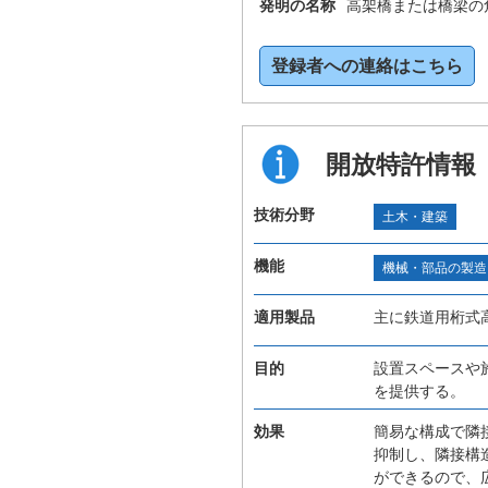
発明の名称
高架橋または橋梁の
登録者への連絡はこちら
開放特許情報
技術分野
土木・建築
機能
機械・部品の製造
適用製品
主に鉄道用桁式
目的
設置スペースや
を提供する。
効果
簡易な構成で隣
抑制し、隣接構
ができるので、