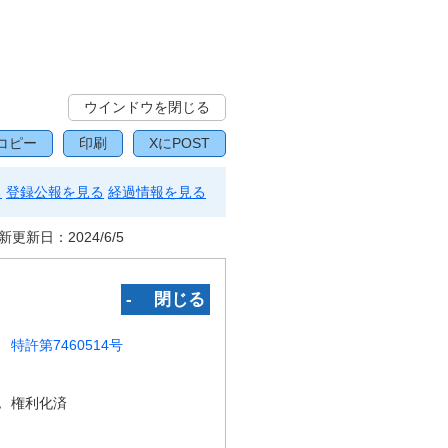
ウインドウを閉じる
コピー
印刷
XにPOST
る
登録公報を見る
経過情報を見る
新更新日：
2024/6/5
‐ 閉じる
特許第7460514号
況
権利化済