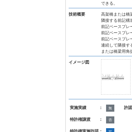
できる。
技術概要
高架橋または橋
隣接する前記構
前記ベースプレ
前記ベースプレ
前記ベースプレ
連続して隣接す
または橋梁用角
イメージ図
実施実績 ：
許
無
特許権譲渡 ：
否
特許権実施許諾：
可