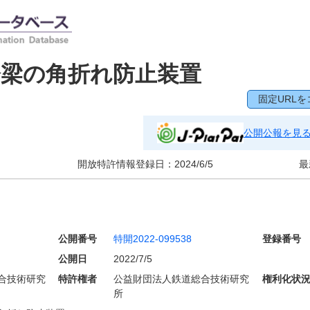
橋梁の角折れ防止装置
固定URLを
公開公報を見
開放特許情報登録日：
2024/6/5
最
公開番号
特開2022-099538
登録番号
公開日
2022/7/5
合技術研究
特許権者
公益財団法人鉄道総合技術研究
権利化状
所