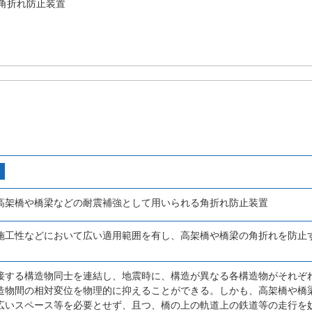
角折れ防止装置
高架橋や橋梁などの耐震補強として用いられる角折れ防止装置
施工性などにおいて広い適用範囲を有し、高架橋や橋梁の角折れを防止
接する構造物同士を連結し、地震時に、構造が異なる各構造物がそれぞ
造物間の相対変位を物理的に抑えることができる。しかも、高架橋や橋
広いスペース等を必要とせず、且つ、橋の上の軌道上の鉄道等の走行を