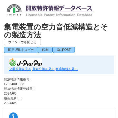
集電装置の空力音低減構造とそ
の製造方法
ウインドウを閉じる
固定URLをコピー
印刷
XにPOST
公開公報を見る
登録公報を見る
経過情報を見る
開放特許情報番号：
L2024001388
開放特許情報登録日：
2024/6/5
最新更新日：
2024/6/5