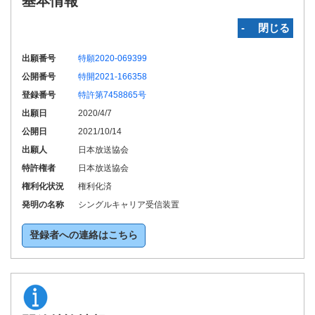
基本情報
‐ 閉じる
出願番号
特願2020-069399
公開番号
特開2021-166358
登録番号
特許第7458865号
出願日
2020/4/7
公開日
2021/10/14
出願人
日本放送協会
特許権者
日本放送協会
権利化状況
権利化済
発明の名称
シングルキャリア受信装置
登録者への連絡はこちら