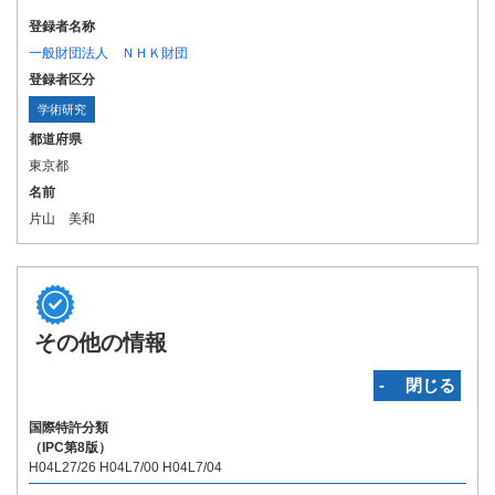
登録者名称
一般財団法人 ＮＨＫ財団
登録者区分
学術研究
都道府県
東京都
名前
片山 美和
その他の情報
‐ 閉じる
国際特許分類
（IPC第8版）
H04L27/26 H04L7/00 H04L7/04