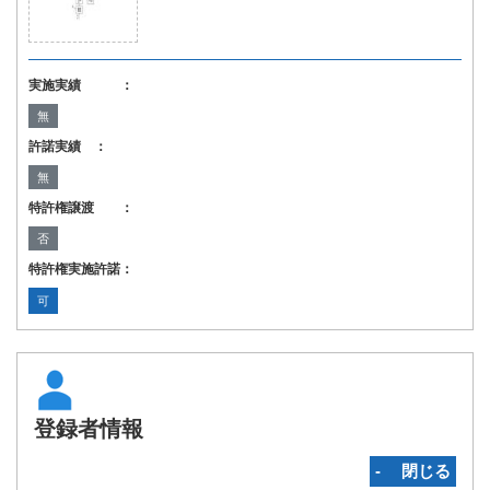
実施実績 ：
無
許諾実績 ：
無
特許権譲渡 ：
否
特許権実施許諾：
可
登録者情報
‐ 閉じる