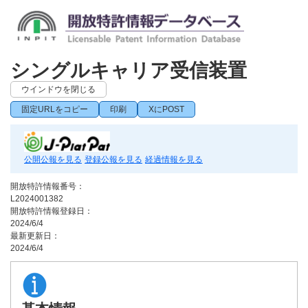
シングルキャリア受信装置
ウインドウを閉じる
固定URLをコピー
印刷
XにPOST
公開公報を見る
登録公報を見る
経過情報を見る
開放特許情報番号：
L2024001382
開放特許情報登録日：
2024/6/4
最新更新日：
2024/6/4