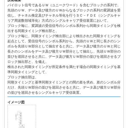
技術概要
パイロット信号であるＵＷ（ユニークワード）を含むブロックの系列で、
先頭のＵＷ、データ及び後方のＵＷからなるブロックの系列の変調波を受
信し、チャネル推定及びチャネル等化を行うＳＣ－ＦＤＥ（シングルキャ
リア周波数領域等化）方式のシングルキャリア受信装置において、
ブロック毎に、変調波の受信信号のシンボル系列から同期タイミングを検
出する同期タイミング検出部と、
ブロック毎に、同期タイミング検出部により検出された同期タイミングを
起点として、受信信号のシンボル系列から、先頭のＵＷと同じ長さのシン
ボルを先頭ＵＷ部分として抽出すると共に、データ及び後方のＵＷと同じ
長さのシンボルをデータ及び後方ＵＷ部分として抽出し、先頭ＵＷ部分の
並びを巡回させると共に、データ及び後方ＵＷ部分の並びを巡回させるブ
ロック抽出部と、を備え、
検出された同期タイミングが所定条件を満たす場合の同期タイミングを基
準同期タイミングとして、
ブロック抽出部は、
同期タイミングと基準同期タイミングとの間の差を求め、差のシンボル分
だけ、先頭ＵＷ部分の並びを巡回させると共に、データ及び後方ＵＷ部分
の並びを巡回させるシングルキャリア受信装置。
イメージ図