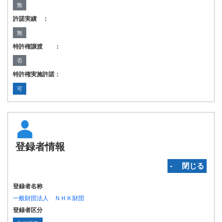
無
許諾実績 ：
無
特許権譲渡 ：
否
特許権実施許諾：
可
登録者情報
‐ 閉じる
登録者名称
一般財団法人 ＮＨＫ財団
登録者区分