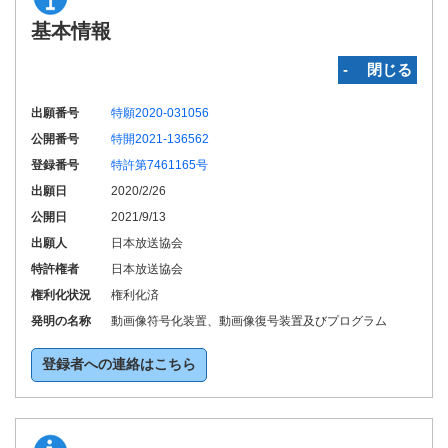
基本情報
‐ 閉じる
出願番号
特願2020-031056
公開番号
特開2021-136562
登録番号
特許第7461165号
出願日
2020/2/26
公開日
2021/9/13
出願人
日本放送協会
特許権者
日本放送協会
権利化状況
権利化済
発明の名称
動画像符号化装置、動画像復号装置及びプログラム
登録者への連絡はこちら