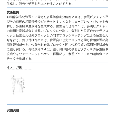
生成し、符号化効率を向上させることができる。
技術概要
動画像符号化装置１に備えた多重解像度分解部２０は、参照ピクチャＫ及
びその前後の局部復号済ピクチャＫ１，Ｋ２をウェーブレットパケット分
解し、多重解像度成分を生成する。位置合わせ部２１は、参照ピクチャＫ
の低周波帯域成分を複数のブロックに分割し、分割した位置合わせ元ブロ
ックと位置合わせ先ブロックとの間でブロックマッチングによる位置合わ
せを行う。割り付け部２３は、位置合わせ先ブロックと同じ位相位置の高
周波帯域成分を、位置合わせ元ブロックと同じ位相位置の高周波帯域成分
に割り付ける。再構成部２４は、割り付け後の参照ピクチャＫの多重解像
度成分をウェーブレットパケット再構成し、参照ピクチャＫの超解像ピク
チャＣを生成する。
イメージ図
実施実績 ：