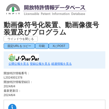
動画像符号化装置、動画像復号
装置及びプログラム
ウインドウを閉じる
固定URLをコピー
印刷
XにPOST
公開公報を見る
登録公報を見る
経過情報を見る
開放特許情報番号：
L2024001378
開放特許情報登録日：
2024/6/4
最新更新日：
2024/6/4