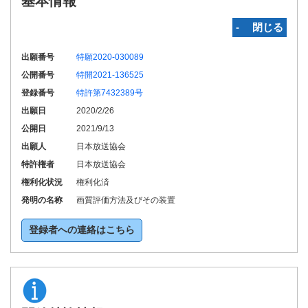
基本情報
‐ 閉じる
出願番号
特願2020-030089
公開番号
特開2021-136525
登録番号
特許第7432389号
出願日
2020/2/26
公開日
2021/9/13
出願人
日本放送協会
特許権者
日本放送協会
権利化状況
権利化済
発明の名称
画質評価方法及びその装置
登録者への連絡はこちら