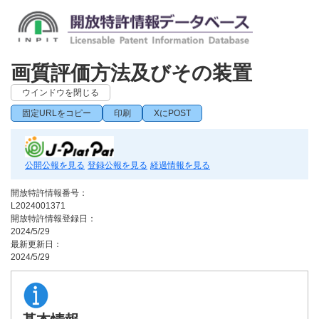
画質評価方法及びその装置
ウインドウを閉じる
固定URLをコピー
印刷
XにPOST
公開公報を見る
登録公報を見る
経過情報を見る
開放特許情報番号：
L2024001371
開放特許情報登録日：
2024/5/29
最新更新日：
2024/5/29