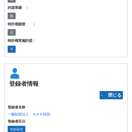
許諾実績 ：
無
特許権譲渡 ：
否
特許権実施許諾：
可
登録者情報
‐ 閉じる
登録者名称
一般財団法人 ＮＨＫ財団
登録者区分
学術研究