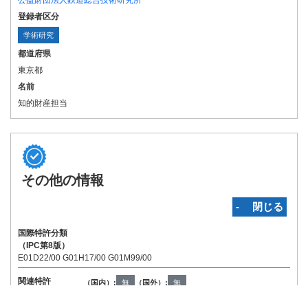
公益財団法人鉄道総合技術研究所
登録者区分
学術研究
都道府県
東京都
名前
知的財産担当
その他の情報
‐ 閉じる
国際特許分類
（IPC第8版）
E01D22/00 G01H17/00 G01M99/00
関連特許
（国内）:
無
（国外）:
無