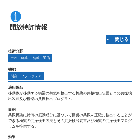
開放特許情報
‐ 閉じる
技術分野
土木・建築
情報・通信
機能
制御・ソフトウェア
適用製品
移動体が移動する橋梁の共振を検出する橋梁の共振検出装置とその共振検
出装置及び橋梁の共振検出プログラム
目的
共振橋梁に特有の振動成分に基づいて橋梁の共振を正確に検出することが
できる橋梁の共振検出方法とその共振検出装置及び橋梁の共振検出プログ
ラムを提供する。
効果