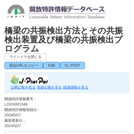
橋梁の共振検出方法とその共振
検出装置及び橋梁の共振検出プ
ログラム
ウインドウを閉じる
固定URLをコピー
印刷
XにPOST
公開公報を見る
登録公報を見る
経過情報を見る
開放特許情報番号：
L2024001349
開放特許情報登録日：
2024/5/27
最新更新日：
2024/5/27