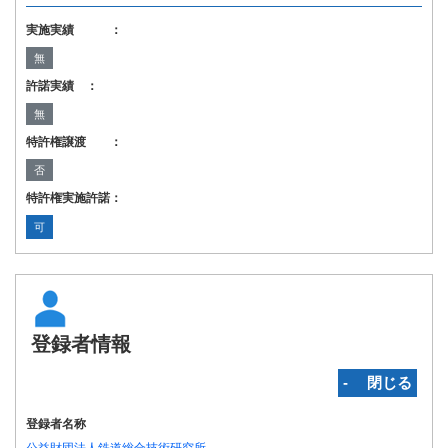
実施実績 ：
無
許諾実績 ：
無
特許権譲渡 ：
否
特許権実施許諾：
可
登録者情報
‐ 閉じる
登録者名称