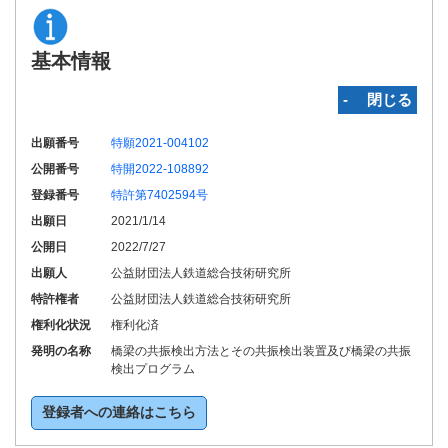
基本情報
‐ 閉じる
出願番号
特願2021-004102
公開番号
特開2022-108892
登録番号
特許第7402594号
出願日
2021/1/14
公開日
2022/7/27
出願人
公益財団法人鉄道総合技術研究所
特許権者
公益財団法人鉄道総合技術研究所
権利化状況
権利化済
発明の名称
橋梁の共振検出方法とその共振検出装置及び橋梁の共振
検出プログラム
登録者への連絡はこちら