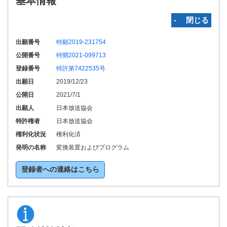
基本情報
‐ 閉じる
出願番号
特願2019-231754
公開番号
特開2021-099713
登録番号
特許第7422535号
出願日
2019/12/23
公開日
2021/7/1
出願人
日本放送協会
特許権者
日本放送協会
権利化状況
権利化済
発明の名称
変換装置およびプログラム
登録者への連絡はこちら