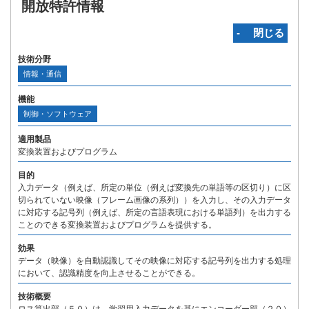
開放特許情報
‐ 閉じる
技術分野
情報・通信
機能
制御・ソフトウェア
適用製品
変換装置およびプログラム
目的
入力データ（例えば、所定の単位（例えば変換先の単語等の区切り）に区
切られていない映像（フレーム画像の系列））を入力し、その入力データ
に対応する記号列（例えば、所定の言語表現における単語列）を出力する
ことのできる変換装置およびプログラムを提供する。
効果
データ（映像）を自動認識してその映像に対応する記号列を出力する処理
において、認識精度を向上させることができる。
技術概要