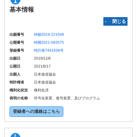
基本情報
‐ 閉じる
出願番号
特願2019-221549
公開番号
特開2021-093575
登録番号
特許第7441638号
出願日
2019/12/6
公開日
2021/6/17
出願人
日本放送協会
特許権者
日本放送協会
権利化状況
権利化済
発明の名称
符号化装置、復号装置、及びプログラム
登録者への連絡はこちら