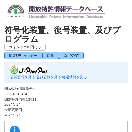
符号化装置、復号装置、及びプ
ログラム
ウインドウを閉じる
固定URLをコピー
印刷
XにPOST
公開公報を見る
登録公報を見る
経過情報を見る
開放特許情報番号：
L2024001314
開放特許情報登録日：
2024/5/24
最新更新日：
2024/5/24