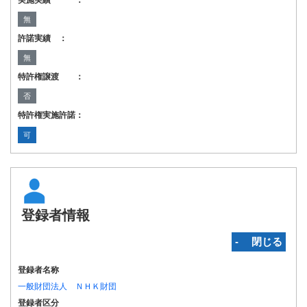
実施実績 ：
無
許諾実績 ：
無
特許権譲渡 ：
否
特許権実施許諾：
可
登録者情報
‐ 閉じる
登録者名称
一般財団法人 ＮＨＫ財団
登録者区分