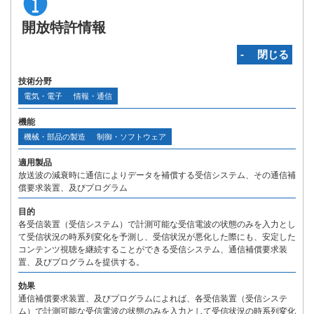
開放特許情報
‐ 閉じる
技術分野
電気・電子
情報・通信
機能
機械・部品の製造
制御・ソフトウェア
適用製品
放送波の減衰時に通信によりデータを補償する受信システム、その通信補
償要求装置、及びプログラム
目的
各受信装置（受信システム）で計測可能な受信電波の状態のみを入力とし
て受信状況の時系列変化を予測し、受信状況が悪化した際にも、安定した
コンテンツ視聴を継続することができる受信システム、通信補償要求装
置、及びプログラムを提供する。
効果
通信補償要求装置、及びプログラムによれば、各受信装置（受信システ
ム）で計測可能な受信電波の状態のみを入力として受信状況の時系列変化