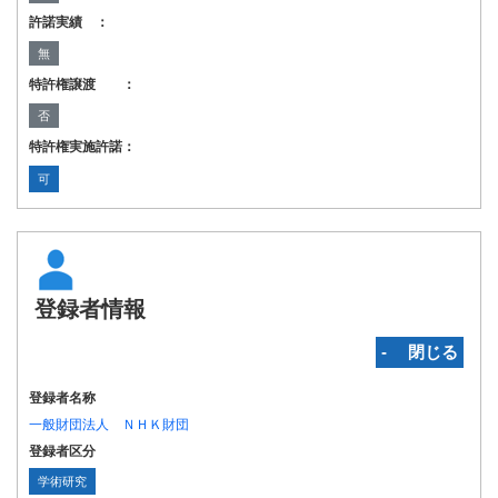
許諾実績 ：
無
特許権譲渡 ：
否
特許権実施許諾：
可
登録者情報
‐ 閉じる
登録者名称
一般財団法人 ＮＨＫ財団
登録者区分
学術研究