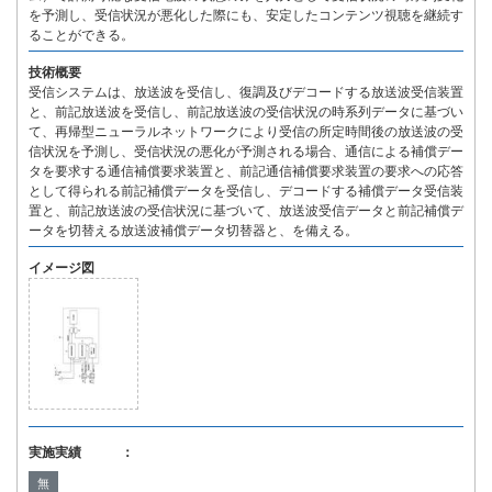
を予測し、受信状況が悪化した際にも、安定したコンテンツ視聴を継続す
ることができる。
技術概要
受信システムは、放送波を受信し、復調及びデコードする放送波受信装置
と、前記放送波を受信し、前記放送波の受信状況の時系列データに基づい
て、再帰型ニューラルネットワークにより受信の所定時間後の放送波の受
信状況を予測し、受信状況の悪化が予測される場合、通信による補償デー
タを要求する通信補償要求装置と、前記通信補償要求装置の要求への応答
として得られる前記補償データを受信し、デコードする補償データ受信装
置と、前記放送波の受信状況に基づいて、放送波受信データと前記補償デ
ータを切替える放送波補償データ切替器と、を備える。
イメージ図
実施実績 ：
無