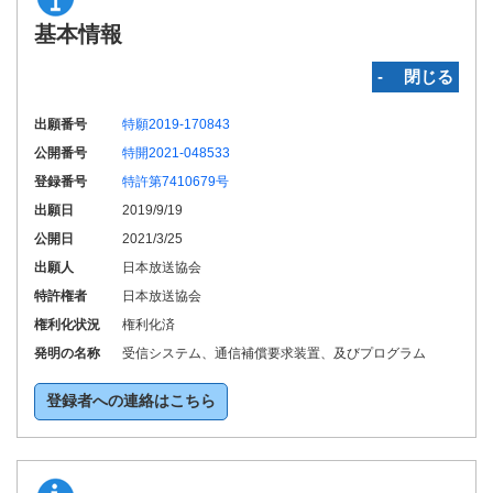
基本情報
‐ 閉じる
出願番号
特願2019-170843
公開番号
特開2021-048533
登録番号
特許第7410679号
出願日
2019/9/19
公開日
2021/3/25
出願人
日本放送協会
特許権者
日本放送協会
権利化状況
権利化済
発明の名称
受信システム、通信補償要求装置、及びプログラム
登録者への連絡はこちら