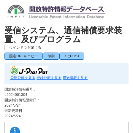
受信システム、通信補償要求装
置、及びプログラム
ウインドウを閉じる
固定URLをコピー
印刷
XにPOST
公開公報を見る
登録公報を見る
経過情報を見る
開放特許情報番号：
L2024001304
開放特許情報登録日：
2024/5/24
最新更新日：
2024/5/24