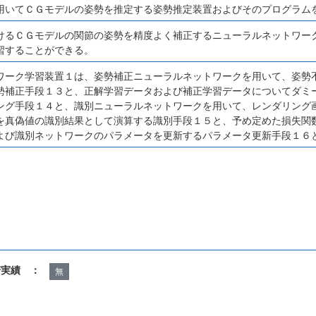
用いてＣＧモデルの姿勢を推定する姿勢推定装置およびそのプログラム
けるＣＧモデルの関節の姿勢を精度よく補正するニューラルネットワー
習することができる。
ワーク学習装置１は、姿勢補正ニューラルネットワークを用いて、姿勢
勢補正手段１３と、正解学習データおよび補正学習データについてダミ
ング手段１４と、識別ニューラルネットワークを用いて、レンダリング
を真偽値の識別結果として演算する識別手段１５と、予め定めた損失関
よび識別ネットワークのパラメータを更新するパラメータ更新手段１６
諾実績 ：
無