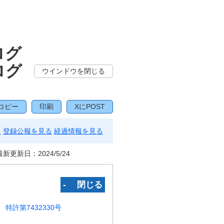
ログ
ログ
ウインドウを閉じる
コピー
印刷
XにPOST
る
登録公報を見る
経過情報を見る
最新更新日：
2024/5/24
‐ 閉じる
特許第7432330号