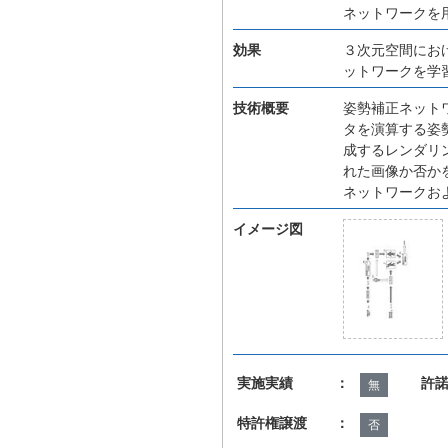
ネットワークを
効果
３次元空間にお
ットワークを学
技術概要
姿勢補正ネット
タを演算する姿
成するレンダリ
れた画像か否か
ネットワークお
イメージ図
実施実績 ：
許
無
特許権譲渡 ：
否