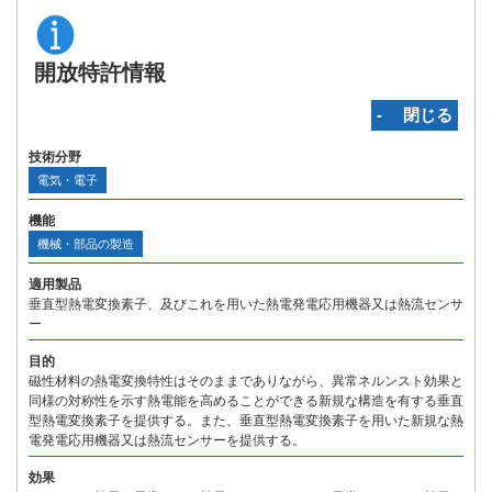
開放特許情報
‐ 閉じる
技術分野
電気・電子
機能
機械・部品の製造
適用製品
垂直型熱電変換素子、及びこれを用いた熱電発電応用機器又は熱流センサ
ー
目的
磁性材料の熱電変換特性はそのままでありながら、異常ネルンスト効果と
同様の対称性を示す熱電能を高めることができる新規な構造を有する垂直
型熱電変換素子を提供する。また、垂直型熱電変換素子を用いた新規な熱
電発電応用機器又は熱流センサーを提供する。
効果