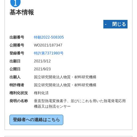
基本情報
‐ 閉じる
出願番号
特願2022-508305
公開番号
WO2021/187347
登録番号
特許第7371980号
出願日
2021/3/12
公開日
2021/9/23
出願人
国立研究開発法人物質・材料研究機構
特許権者
国立研究開発法人物質・材料研究機構
権利化状況
権利化済
発明の名称
垂直型熱電変換素子、並びにこれを用いた熱電発電応用
機器又は熱流センサー
登録者への連絡はこちら