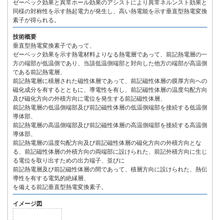
ゼーベック効果と異常ホール効果のアシストにより異常ネルンスト効果と
同様の対称性を示す熱起電力が発生し、高い熱電能を示す垂直型熱電変換
素子が得られる。
技術概要
垂直型熱電変換素子であって、
ゼーベック効果を示す熱電材料よりなる熱電層であって、前記熱電層の一
方の端部が低温側であり、当該低温側端部と対向した他方の端部が高温側
である前記熱電層、
前記熱電層に積層された磁性体層であって、前記磁性体層の膜厚方向への
磁化成分を有するとともに、導電性を有し、前記磁性体層の温度勾配方向
及び磁化方向の外積方向に電位を発生する前記磁性体層、
前記熱電層の低温側端部及び前記磁性体層の低温側端部を接続する低温側
導体部、
前記熱電層の高温側端部及び前記磁性体層の高温側端部を接続する高温側
導体部、
前記熱電層の温度勾配方向及び前記磁性体層の磁化方向の外積方向とな
る、前記磁性体層の外積方向の両端部に設けられた、前記外積方向に生じ
る電位を取り出すための出力端子、並びに
前記熱電層及び前記磁性体層の間であって、積層方向に設けられた、熱伝
導性を有する電気的絶縁層、
を備える前記垂直型熱電変換素子。
イメージ図