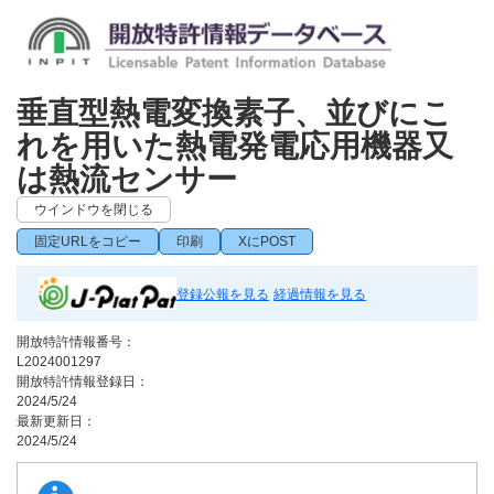
垂直型熱電変換素子、並びにこ
れを用いた熱電発電応用機器又
は熱流センサー
ウインドウを閉じる
固定URLをコピー
印刷
XにPOST
登録公報を見る
経過情報を見る
開放特許情報番号：
L2024001297
開放特許情報登録日：
2024/5/24
最新更新日：
2024/5/24