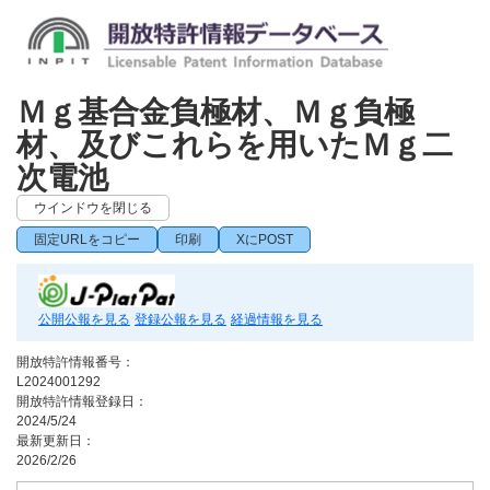
Ｍｇ基合金負極材、Ｍｇ負極
材、及びこれらを用いたＭｇ二
次電池
ウインドウを閉じる
固定URLをコピー
印刷
XにPOST
公開公報を見る
登録公報を見る
経過情報を見る
開放特許情報番号：
L2024001292
開放特許情報登録日：
2024/5/24
最新更新日：
2026/2/26