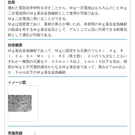
効果
優れた電気化学特性を示すことから、Ｍｇ一次電池はもちろんのことＭｇ
二次電池用のＭｇ基合金負極材として使用が可能である。
Ｍｇ二次電池に用いることができる。
Ｍｇは低密度であり、素材の厚さが薄いため、本発明のＭｇ基合金負極材
の組成を有するＭｇ基合金箔として、アルミニウム箔に代替できる軽量箔
材として適応が可能である。
技術概要
Ｍｇ基合金負極材であって、Ｍｇに固溶する元素のうちＡｌ、Ａｇ、Ｂ
ｉ、Ｃａ、Ｓｎ、Ｍｎ、Ｌｉ、ＲＥ（希土類）、Ｚｎのうち少なくともい
ずれか一種類の元素を０．０５ｍｏｌ％以上、１ｍｏｌ％以下を含み、残
部がＭｇと不可避的成分からなるＭｇ基合金であって、厚みが７μｍ以上
０．５ｍｍ以下のＭｇ基合金負極材。
イメージ図
実施実績 ：