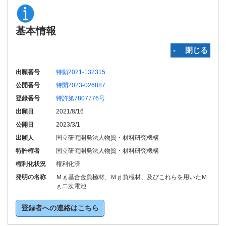
基本情報
‐ 閉じる
出願番号
特願2021-132315
公開番号
特開2023-026887
登録番号
特許第7807776号
出願日
2021/8/16
公開日
2023/3/1
出願人
国立研究開発法人物質・材料研究機構
特許権者
国立研究開発法人物質・材料研究機構
権利化状況
権利化済
発明の名称
Ｍｇ基合金負極材、Ｍｇ負極材、及びこれらを用いたＭ
ｇ二次電池
登録者への連絡はこちら