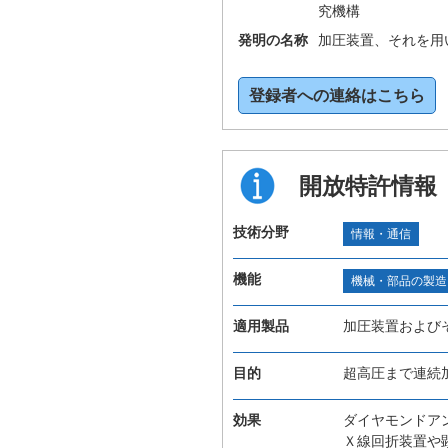
究機構
発明の名称
加圧装置、それを用
登録者への連絡はこちら
開放特許情報
技術分野
情報・通信
機能
機械・部品の製造
適用製品
加圧装置および
目的
超高圧まで連続
効果
ダイヤモンドア
Ｘ線回折装置や