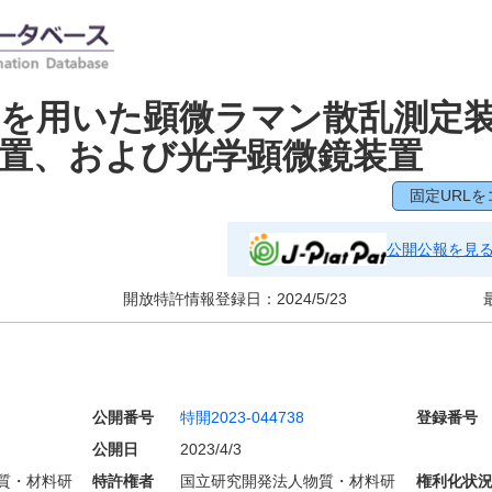
れを用いた顕微ラマン散乱測定
置、および光学顕微鏡装置
固定URLを
公開公報を見
開放特許情報登録日：
2024/5/23
公開番号
特開2023-044738
登録番号
公開日
2023/4/3
質・材料研
特許権者
国立研究開発法人物質・材料研
権利化状