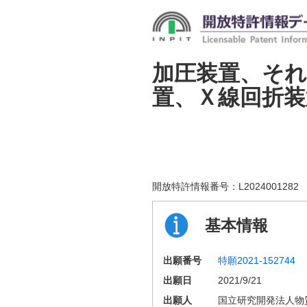
加圧装置、そ
置、Ｘ線回折装
開放特許情報番号：
L2024001282
基本情報
出願番号
特願2021-152744
出願日
2021/9/21
出願人
国立研究開発法人物