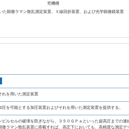
究機構
いた顕微ラマン散乱測定装置、Ｘ線回折装置、および光学顕微鏡装置
それを用いた測定装置
加圧を可能とする加圧装置およびそれを用いた測定装置を提供する。
ンビルセルの破壊を防ぎながら、３５０ＧＰａといった超高圧までの連
顕微ラマン散乱装置に搭載すれば、高圧下においても、高精度な測定デ