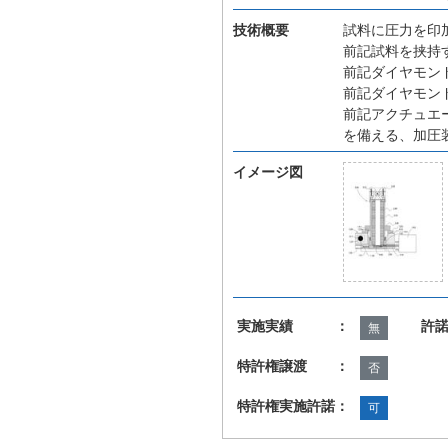
技術概要
試料に圧力を印
前記試料を挟持
前記ダイヤモン
前記ダイヤモン
前記アクチュエ
を備える、加圧
イメージ図
実施実績 ：
許
無
特許権譲渡 ：
否
特許権実施許諾：
可