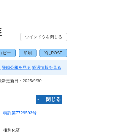
装
ウインドウを閉じる
コピー
印刷
XにPOST
る
登録公報を見る
経過情報を見る
最新更新日：
2025/9/30
‐ 閉じる
特許第7729593号
況
権利化済