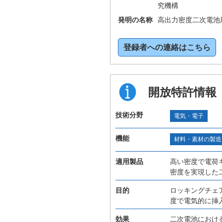
究機構
発明の名称
高出力密度二次電池
登録者への連絡はこちら
開放特許情報
技術分野
電気・電子
機能
材料・素材の製造
適用製品
高い密度で電荷
密度を実現した
目的
ロッキングチェ
度で電気的に挿
効果
二次電池におけ