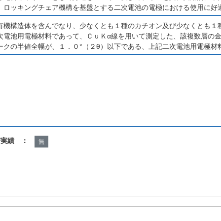
、ロッキングチェア機構を基盤とする二次電池の電極における使用に好
有機構造体を含んでなり、少なくとも１種のカチオン及び少なくとも１
次電池用電極材料であって、ＣｕＫα線を用いて測定した、該複数層の
ークの半値全幅が、１．０°（２θ）以下である、上記二次電池用電極材
諾実績 ：
無