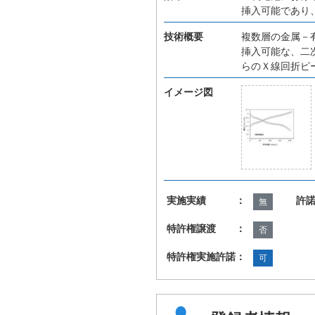
挿入可能であり
技術概要
複数層の金属－
挿入可能な、二
らのＸ線回折ピ
イメージ図
実施実績 ：
許
無
特許権譲渡 ：
否
特許権実施許諾：
可