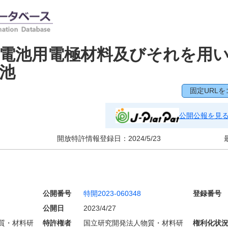
電池用電極材料及びそれを用
池
固定URLを
公開公報を見
開放特許情報登録日：
2024/5/23
公開番号
特開2023-060348
登録番号
公開日
2023/4/27
質・材料研
特許権者
国立研究開発法人物質・材料研
権利化状