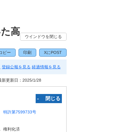
いた高
ウインドウを閉じる
コピー
印刷
XにPOST
る
登録公報を見る
経過情報を見る
最新更新日：
2025/1/28
‐ 閉じる
特許第7599733号
況
権利化済