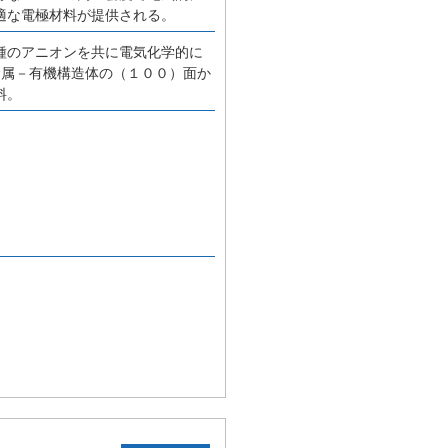
適な電極材料が提供される。
種のアニオンを共に電気化学的に
金属－有機構造体の（１００）面か
料。