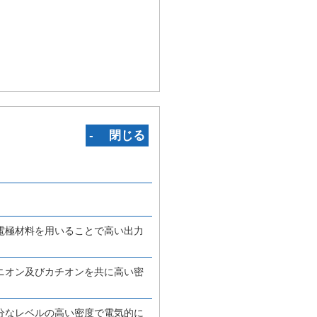
‐ 閉じる
電極材料を用いることで高い出力
ニオン及びカチオンを共に高い密
分なレベルの高い密度で電気的に