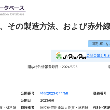
、その製造方法、および赤外
固定URLを
公開公報を見
開放特許情報登録日：
2024/5/23
公開番号
特開2023-077758
登録番号
公開日
2023/6/6
質・材料研
特許権者
国立研究開発法人物質・材料研
権利化状