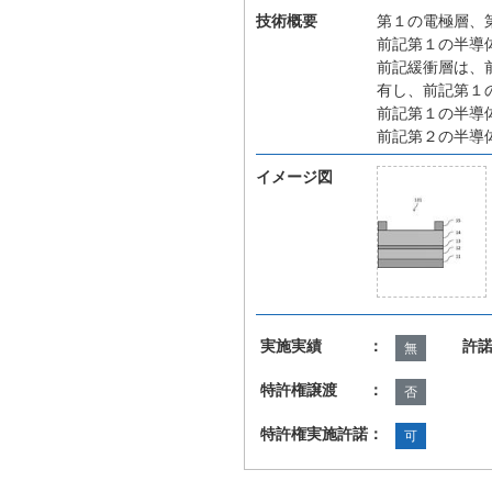
技術概要
第１の電極層、
前記第１の半導
前記緩衝層は、
有し、前記第１
前記第１の半導
前記第２の半導
イメージ図
実施実績 ：
許
無
特許権譲渡 ：
否
特許権実施許諾：
可