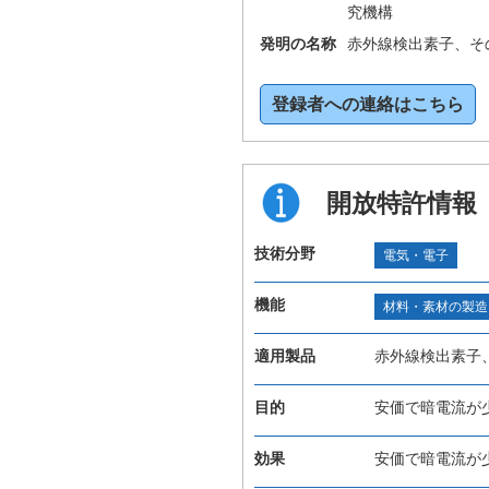
究機構
発明の名称
赤外線検出素子、そ
登録者への連絡はこちら
開放特許情報
技術分野
電気・電子
機能
材料・素材の製造
適用製品
赤外線検出素子
目的
安価で暗電流が
効果
安価で暗電流が