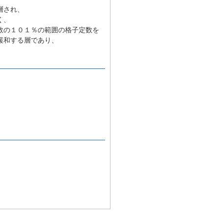
層され、
く、
数の１０１％の範囲の格子定数を
緩和する層であり、