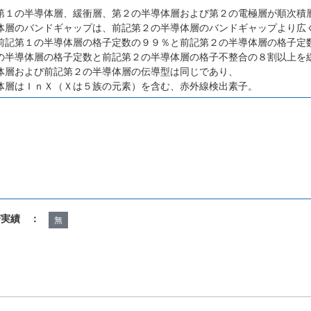
第１の半導体層、緩衝層、第２の半導体層および第２の電極層が順次積
体層のバンドギャップは、前記第２の半導体層のバンドギャップより広
前記第１の半導体層の格子定数の９９％と前記第２の半導体層の格子定
の半導体層の格子定数と前記第２の半導体層の格子不整合の８割以上を
体層および前記第２の半導体層の伝導型は同じであり、
体層はＩｎＸ（Ｘは５族の元素）を含む、赤外線検出素子。
諾実績 ：
無