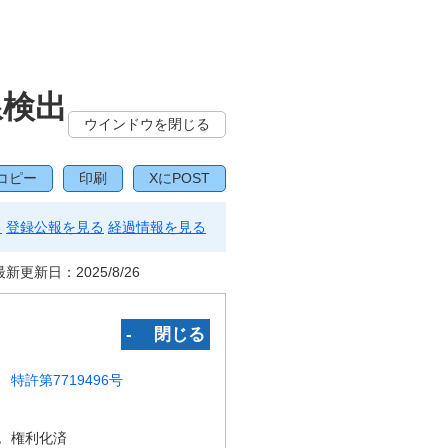
線検出
ウインドウを閉じる
コピー
印刷
XにPOST
る
登録公報を見る
経過情報を見る
最新更新日：
2025/8/26
‐ 閉じる
特許第7719496号
況
権利化済