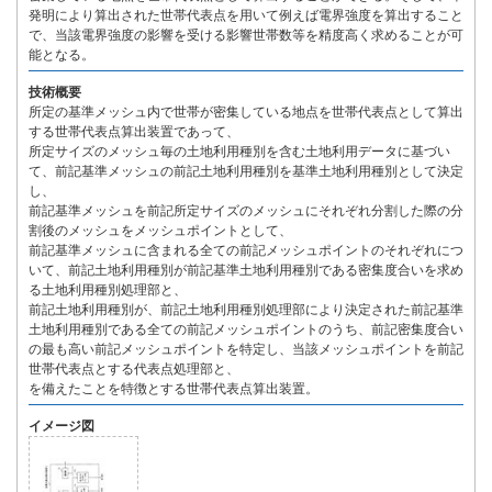
発明により算出された世帯代表点を用いて例えば電界強度を算出すること
で、当該電界強度の影響を受ける影響世帯数等を精度高く求めることが可
能となる。
技術概要
所定の基準メッシュ内で世帯が密集している地点を世帯代表点として算出
する世帯代表点算出装置であって、
所定サイズのメッシュ毎の土地利用種別を含む土地利用データに基づい
て、前記基準メッシュの前記土地利用種別を基準土地利用種別として決定
し、
前記基準メッシュを前記所定サイズのメッシュにそれぞれ分割した際の分
割後のメッシュをメッシュポイントとして、
前記基準メッシュに含まれる全ての前記メッシュポイントのそれぞれにつ
いて、前記土地利用種別が前記基準土地利用種別である密集度合いを求め
る土地利用種別処理部と、
前記土地利用種別が、前記土地利用種別処理部により決定された前記基準
土地利用種別である全ての前記メッシュポイントのうち、前記密集度合い
の最も高い前記メッシュポイントを特定し、当該メッシュポイントを前記
世帯代表点とする代表点処理部と、
を備えたことを特徴とする世帯代表点算出装置。
イメージ図