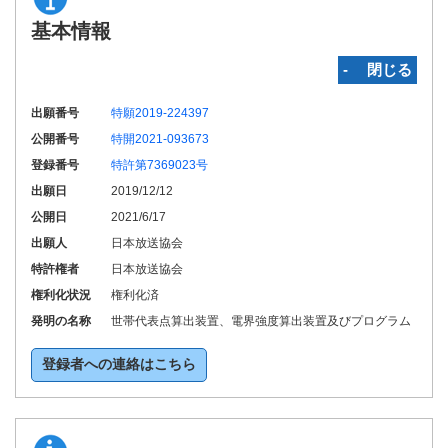
基本情報
‐ 閉じる
出願番号
特願2019-224397
公開番号
特開2021-093673
登録番号
特許第7369023号
出願日
2019/12/12
公開日
2021/6/17
出願人
日本放送協会
特許権者
日本放送協会
権利化状況
権利化済
発明の名称
世帯代表点算出装置、電界強度算出装置及びプログラム
登録者への連絡はこちら