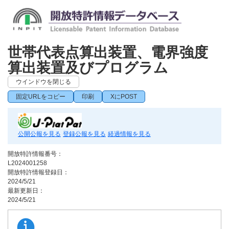
世帯代表点算出装置、電界強度
算出装置及びプログラム
ウインドウを閉じる
固定URLをコピー
印刷
XにPOST
公開公報を見る
登録公報を見る
経過情報を見る
開放特許情報番号：
L2024001258
開放特許情報登録日：
2024/5/21
最新更新日：
2024/5/21