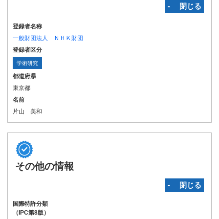
‐ 閉じる
登録者名称
一般財団法人 ＮＨＫ財団
登録者区分
学術研究
都道府県
東京都
名前
片山 美和
その他の情報
‐ 閉じる
国際特許分類
（IPC第8版）