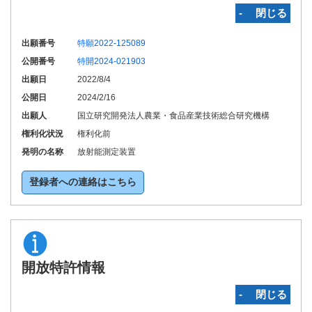
‐ 閉じる
出願番号
特願2022-125089
公開番号
特開2024-021903
出願日
2022/8/4
公開日
2024/2/16
出願人
国立研究開発法人農業・食品産業技術総合研究機構
権利化状況
権利化前
発明の名称
放射能測定装置
登録者への連絡はこちら
開放特許情報
‐ 閉じる