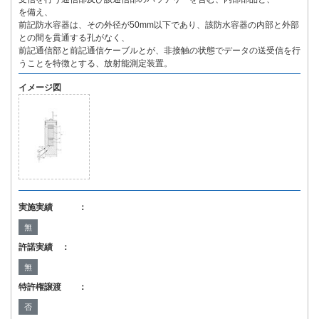
を備え、
前記防水容器は、その外径が50mm以下であり、該防水容器の内部と外部
との間を貫通する孔がなく、
前記通信部と前記通信ケーブルとが、非接触の状態でデータの送受信を行
うことを特徴とする、放射能測定装置。
イメージ図
実施実績 ：
無
許諾実績 ：
無
特許権譲渡 ：
否