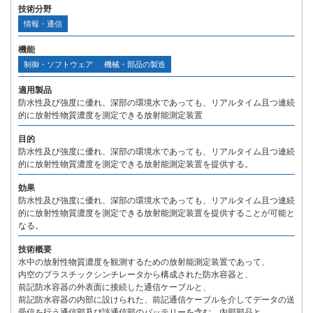
技術分野
情報・通信
機能
制御・ソフトウェア
機械・部品の製造
適用製品
防水性及び強度に優れ、深部の環境水であっても、リアルタイム且つ連続
的に放射性物質濃度を測定できる放射能測定装置
目的
防水性及び強度に優れ、深部の環境水であっても、リアルタイム且つ連続
的に放射性物質濃度を測定できる放射能測定装置を提供する。
効果
防水性及び強度に優れ、深部の環境水であっても、リアルタイム且つ連続
的に放射性物質濃度を測定できる放射能測定装置を提供することが可能と
なる。
技術概要
水中の放射性物質濃度を観測するための放射能測定装置であって、
内空のプラスチックシンチレータから構成された防水容器と、
前記防水容器の外表面に接続した通信ケーブルと、
前記防水容器の内部に設けられた、前記通信ケーブルを介してデータの送
受信を行う通信部及び該通信部のバッテリーを含む、内部部品と、