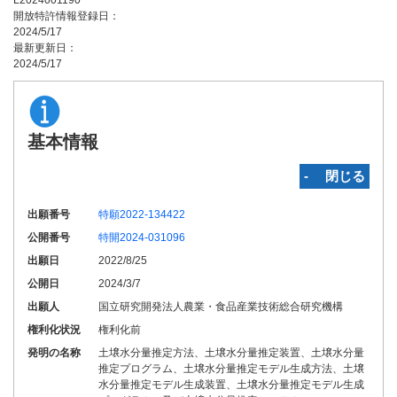
L2024001190
開放特許情報登録日：
2024/5/17
最新更新日：
2024/5/17
基本情報
‐ 閉じる
出願番号
特願2022-134422
公開番号
特開2024-031096
出願日
2022/8/25
公開日
2024/3/7
出願人
国立研究開発法人農業・食品産業技術総合研究機構
権利化状況
権利化前
発明の名称
土壌水分量推定方法、土壌水分量推定装置、土壌水分量
推定プログラム、土壌水分量推定モデル生成方法、土壌
水分量推定モデル生成装置、土壌水分量推定モデル生成