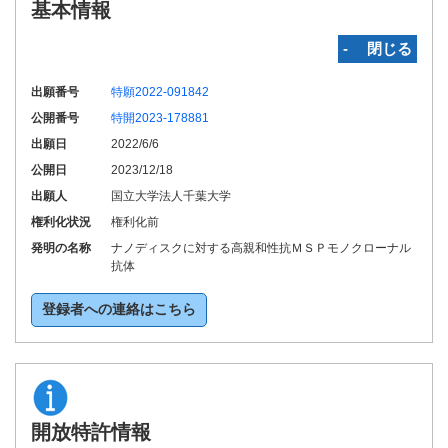
基本情報
‐ 閉じる
出願番号
特願2022-091842
公開番号
特開2023-178881
出願日
2022/6/6
公開日
2023/12/18
出願人
国立大学法人千葉大学
権利化状況
権利化前
発明の名称
ナノディスクに対する高親和性抗ＭＳＰモノクローナル
抗体
登録者への連絡はこちら
開放特許情報