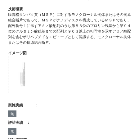
技術概要
膜骨格タンパク質（ＭＳＰ）に対するモノクローナル抗体またはその抗原
結合断片であって、ＭＳＰがナノディスクを構成しているＭＳＰであり、
配列番号１に示すアミノ酸配列のうち第８３位のプロリン残基から第９４
位のグルタミン酸残基までの配列と９０％以上の相同性を示すアミノ酸配
列を含むポリペプチドをエピトープとして認識する、モノクローナル抗体
またはその抗原結合断片。
イメージ図
実施実績 ：
無
許諾実績 ：
無