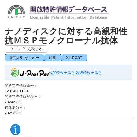
ナノディスクに対する高親和性
抗ＭＳＰモノクローナル抗体
ウインドウを閉じる
固定URLをコピー
印刷
XにPOST
公開公報を見る
経過情報を見る
開放特許情報番号：
L2024001168
開放特許情報登録日：
2024/5/15
最新更新日：
2025/3/26