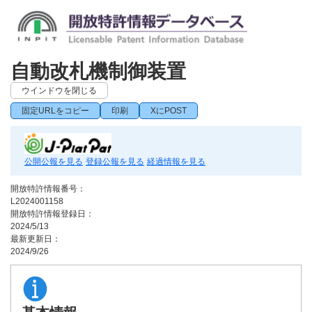
自動改札機制御装置
ウインドウを閉じる
固定URLをコピー
印刷
XにPOST
公開公報を見る
登録公報を見る
経過情報を見る
開放特許情報番号：
L2024001158
開放特許情報登録日：
2024/5/13
最新更新日：
2024/9/26