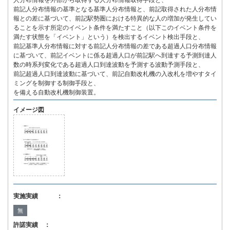
人分布情報を外部から取得する人分布情報取得手段と、
前記人分布情報の基準となる基準人分布情報と、前記取得された人分布情
報との差に基づいて、前記駅勢圏における特異的な人の増加が発生してい
ることを示す所定のイベント条件を満たすこと（以下このイベント条件を
満たす状態を「イベント」という）を検出するイベント検出手段と、
前記基準人分布情報に対する前記人分布情報の差である超過人口分布情報
に基づいて、前記イベントに係る超過人口が前記駅へ到達する予測到達人
数の時系列変化である超過人口到達波動を予測する波動予測手段と、
前記超過人口到達波動に基づいて、前記自動改札機の入改札を増やすタイ
ミングを制御する制御手段と、
を備える自動改札機制御装置。
イメージ図
実施実績 ：
無
許諾実績 ：