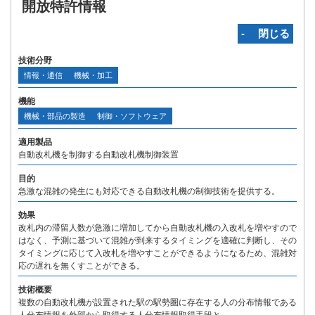
開放特許情報
‐ 閉じる
技術分野
情報・通信
機械・加工
機能
機械・部品の製造
制御・ソフトウェア
適用製品
自動改札機を制御する自動改札機制御装置
目的
急激な混雑の発生にも対応できる自動改札機の制御技術を提供する。
効果
改札内の滞留人数が急激に増加してから自動改札機の入改札を増やすので
はなく、予測に基づいて混雑が到来するタイミングを適確に判断し、その
タイミングに応じて入改札を増やすことができるようになるため、混雑対
応の遅れを無くすことができる。
技術概要
複数の自動改札機が設置された駅の駅勢圏に存在する人の分布情報である