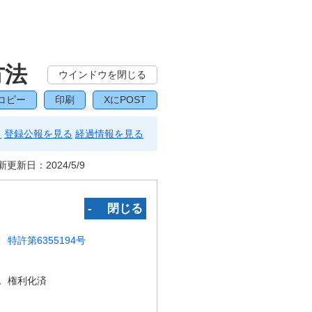
方法
ウインドウを閉じる
コピー
印刷
XにPOST
る
登録公報を見る
経過情報を見る
新更新日：
2024/5/9
‐ 閉じる
特許第6355194号
況
権利化済