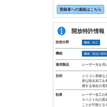
登録者への連絡はこちら
開放特許情報
技術分野
機械・加工
機能
機械・部品の製造
適用製品
レーザー光を用
目的
シリコン基板な
密な除去加工を
層する場合の電
効果
レーザー加工の
スペクト比の貫
ことが可能とな