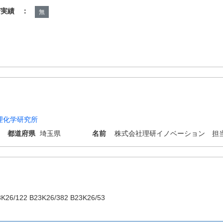
諾実績 ：
無
理化学研究所
都道府県
埼玉県
名前
株式会社理研イノベーション 担
3K26/122 B23K26/382 B23K26/53