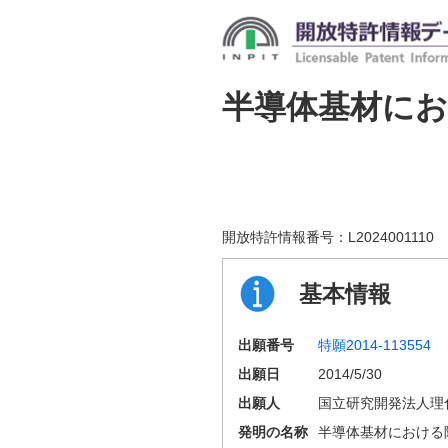
半導体基材に
開放特許情報番号：
L2024001110
基本情報
出願番号
特願2014-113554
出願日
2014/5/30
出願人
国立研究開発法人理
発明の名称
半導体基材における