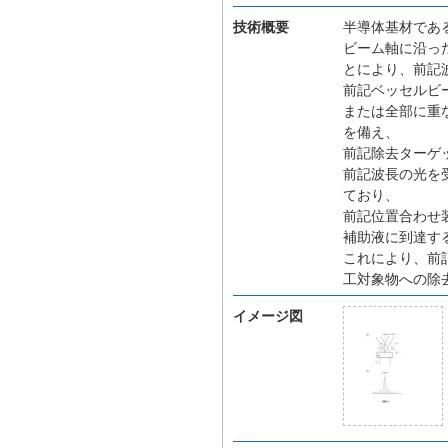
技術概要
半導体基材であ
ビーム軸に沿っ
とにより、前記
前記ベッセルビ
または全部に重
を備え、
前記除去ターゲ
前記波長の光を
ており、
前記位置合わせ
補助液に到達す
これにより、前
工対象物への除
イメージ図