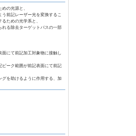
ための光源と、
よう前記レーザー光を変換するこ
するための光学系と、
られる除去ターゲットパスの一部
表面にて前記加工対象物に接触し
記ピーク範囲が前記表面にて前記
ングを助けるように作用する、加