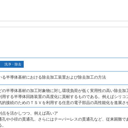
洗浄・除去
いる半導体基材における除去加工装置および除去加工の方法
どの半導体基材の加工対象物に対し環境負荷が低く実用性の高い除去加
利用する半導体回路装置の高度化に貢献するものである。例えばシリコ
気的接続のためのＴＳＶを利用する任意の電子部品の高性能化を進展さ
利点を活かしつつ、例えば高いア
通孔や小径の貫通孔、さらにはテーパーレスの貫通孔など、従来困難で
る。