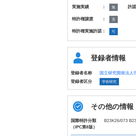
実施実績 ：
許
無
特許権譲渡 ：
否
特許権実施許諾：
可
登録者情報
登録者名称
国立研究開発法人
登録者区分
学術研究
その他の情報
国際特許分類
B23K26/073 B2
（IPC第8版）