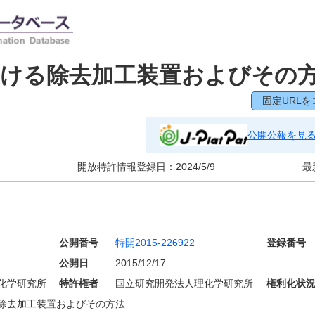
おける除去加工装置およびその
固定URLを
公開公報を見
開放特許情報登録日：
2024/5/9
最
公開番号
特開2015-226922
登録番号
公開日
2015/12/17
化学研究所
特許権者
国立研究開発法人理化学研究所
権利化状
除去加工装置およびその方法