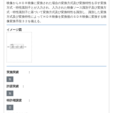
映像からＨＤＲ映像に変換された場合の変換方式及び変換特性を示す変換
方式・特性識別子とが入力され、入力された映像ソース識別子及び変換方
式・特性識別子に基づいて変換方式及び変換特性を識別し、識別した変換
方式及び変換特性によってＨＤＲ映像を変換後のＳＤＲ映像に変換する映
像変換手段３２を備える。
イメージ図
実施実績 ：
無
許諾実績 ：
無
特許権譲渡 ：
否