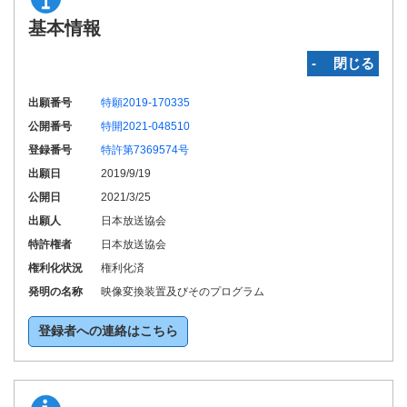
基本情報
‐ 閉じる
出願番号
特願2019-170335
公開番号
特開2021-048510
登録番号
特許第7369574号
出願日
2019/9/19
公開日
2021/3/25
出願人
日本放送協会
特許権者
日本放送協会
権利化状況
権利化済
発明の名称
映像変換装置及びそのプログラム
登録者への連絡はこちら