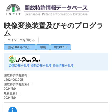
映像変換装置及びそのプログラ
ム
ウインドウを閉じる
固定URLをコピー
印刷
XにPOST
公開公報を見る
登録公報を見る
経過情報を見る
開放特許情報番号：
L2024001095
開放特許情報登録日：
2024/5/9
最新更新日：
2024/5/9