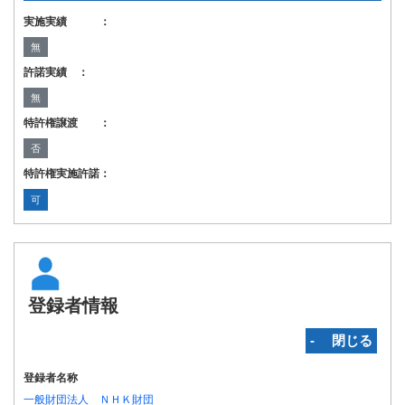
実施実績 ：
無
許諾実績 ：
無
特許権譲渡 ：
否
特許権実施許諾：
可
登録者情報
‐ 閉じる
登録者名称
一般財団法人 ＮＨＫ財団