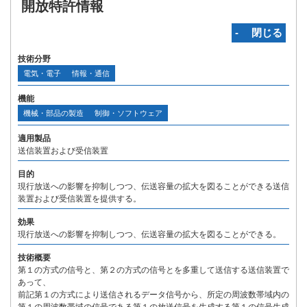
開放特許情報
‐ 閉じる
技術分野
電気・電子
情報・通信
機能
機械・部品の製造
制御・ソフトウェア
適用製品
送信装置および受信装置
目的
現行放送への影響を抑制しつつ、伝送容量の拡大を図ることができる送信
装置および受信装置を提供する。
効果
現行放送への影響を抑制しつつ、伝送容量の拡大を図ることができる。
技術概要
第１の方式の信号と、第２の方式の信号とを多重して送信する送信装置で
あって、
前記第１の方式により送信されるデータ信号から、所定の周波数帯域内の