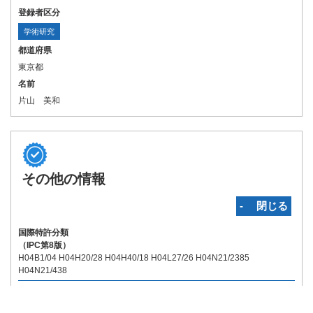
登録者区分
学術研究
都道府県
東京都
名前
片山 美和
その他の情報
‐ 閉じる
国際特許分類
（IPC第8版）
H04B1/04 H04H20/28 H04H40/18 H04L27/26 H04N21/2385
H04N21/438
関連特許
（国内）:
無
（国外）:
無