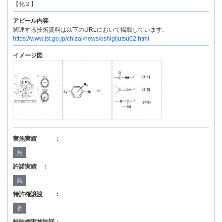
【化２】
アピール内容
関連する技術資料は以下のURLにおいて掲載しています。
https://www.jst.go.jp/chizai/news/oshigijutsu02.html
イメージ図
実施実績 ：
無
許諾実績 ：
無
特許権譲渡 ：
否