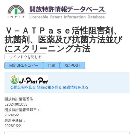
Ｖ－ＡＴＰａｓｅ活性阻害剤、
抗菌剤、医薬及び抗菌方法並び
にスクリーニング方法
ウインドウを閉じる
固定URLをコピー
印刷
XにPOST
公開公報を見る
登録公報を見る
経過情報を見る
開放特許情報番号：
L2024001053
開放特許情報登録日：
2024/5/2
最新更新日：
2026/1/22