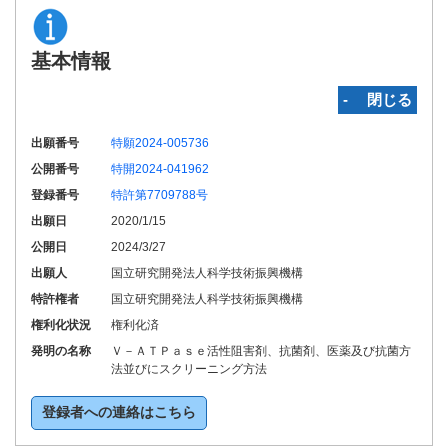
基本情報
‐ 閉じる
出願番号
特願2024-005736
公開番号
特開2024-041962
登録番号
特許第7709788号
出願日
2020/1/15
公開日
2024/3/27
出願人
国立研究開発法人科学技術振興機構
特許権者
国立研究開発法人科学技術振興機構
権利化状況
権利化済
発明の名称
Ｖ－ＡＴＰａｓｅ活性阻害剤、抗菌剤、医薬及び抗菌方
法並びにスクリーニング方法
登録者への連絡はこちら