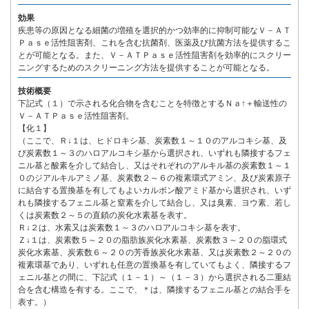
効果
疾患等の原因となる細菌の増殖を選択的かつ効率的に抑制可能なＶ－ＡＴ
Ｐａｓｅ活性阻害剤、これを含む抗菌剤、医薬及び抗菌方法を提供するこ
とが可能となる。また、Ｖ－ＡＴＰａｓｅ活性阻害剤を効率的にスクリー
ニングするためのスクリーニング方法を提供することが可能となる。
技術概要
下記式（１）で示される化合物を含むことを特徴とするＮａ↑＋輸送性の
Ｖ－ＡＴＰａｓｅ活性阻害剤。
【化１】
（ここで、Ｒ↓１は、ヒドロキシ基、炭素数１～１０のアルコキシ基、及
び炭素数１～３のハロアルコキシ基から選択され、いずれも隣接するフェ
ニル基と酸素を介して結合し、又はそれぞれのアルキル基の炭素数１～１
０のジアルキルアミノ基、炭素数２～６の複素環式アミン、及び炭素原子
に結合する置換基を有してもよいカルボン酸アミド基から選択され、いず
れも隣接するフェニル基と窒素を介して結合し、又は臭素、ヨウ素、若し
くは炭素数２～５の直鎖の炭化水素基を表す。
Ｒ↓２は、水素又は炭素数１～３のハロアルコキシ基を表す。
Ｚ↓１は、炭素数５～２０の脂肪族炭化水素基、炭素数３～２０の脂環式
炭化水素基、炭素数６～２０の芳香族炭化水素基、又は炭素数２～２０の
複素環基であり、いずれも任意の置換基を有していてもよく、隣接するフ
ェニル基との間に、下記式（１－１）～（１－３）から選択される二重結
合を含む構造を有する。ここで、＊は、隣接するフェニル基との結合手を
表す。）