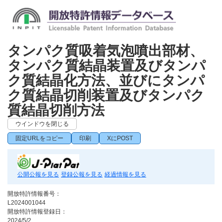
タンパク質吸着気泡噴出部材、
タンパク質結晶装置及びタンパ
ク質結晶化方法、並びにタンパ
ク質結晶切削装置及びタンパク
質結晶切削方法
ウインドウを閉じる
固定URLをコピー
印刷
XにPOST
公開公報を見る
登録公報を見る
経過情報を見る
開放特許情報番号：
L2024001044
開放特許情報登録日：
2024/5/2