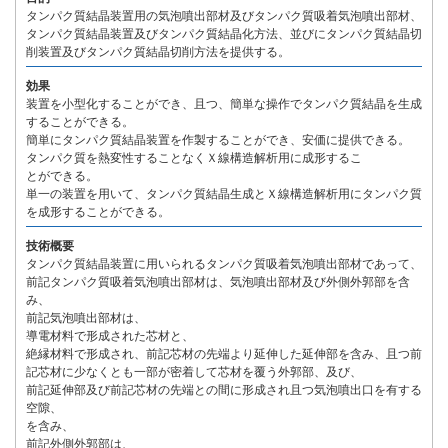
タンパク質結晶装置用の気泡噴出部材及びタンパク質吸着気泡噴出部材、
タンパク質結晶装置及びタンパク質結晶化方法、並びにタンパク質結晶切
削装置及びタンパク質結晶切削方法を提供する。
効果
装置を小型化することができ、且つ、簡単な操作でタンパク質結晶を生成
することができる。
簡単にタンパク質結晶装置を作製することができ、安価に提供できる。
タンパク質を熱変性することなくＸ線構造解析用に成形するこ
とができる。
単一の装置を用いて、タンパク質結晶生成とＸ線構造解析用にタンパク質
を成形することができる。
技術概要
タンパク質結晶装置に用いられるタンパク質吸着気泡噴出部材であって、
前記タンパク質吸着気泡噴出部材は、気泡噴出部材及び外側外郭部を含
み、
前記気泡噴出部材は、
導電材料で形成された芯材と、
絶縁材料で形成され、前記芯材の先端より延伸した延伸部を含み、且つ前
記芯材に少なくとも一部が密着して芯材を覆う外郭部、及び、
前記延伸部及び前記芯材の先端との間に形成され且つ気泡噴出口を有する
空隙、
を含み、
前記外側外郭部は、