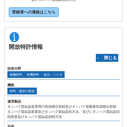
登録者への連絡はこちら
開放特許情報
‐ 閉じる
技術分野
無機材料
有機材料
食品・バイオ
機能
材料・素材の製造
適用製品
タンパク質結晶装置用の気泡噴出部材及びタンパク質吸着気泡噴出部材、
タンパク質結晶装置及びタンパク質結晶化方法、並びにタンパク質結晶切
削装置及びタンパク質結晶切削方法
目的