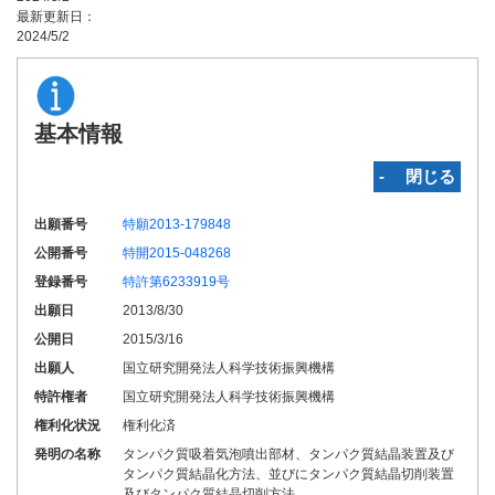
最新更新日：
2024/5/2
基本情報
‐ 閉じる
出願番号
特願2013-179848
公開番号
特開2015-048268
登録番号
特許第6233919号
出願日
2013/8/30
公開日
2015/3/16
出願人
国立研究開発法人科学技術振興機構
特許権者
国立研究開発法人科学技術振興機構
権利化状況
権利化済
発明の名称
タンパク質吸着気泡噴出部材、タンパク質結晶装置及び
タンパク質結晶化方法、並びにタンパク質結晶切削装置
及びタンパク質結晶切削方法