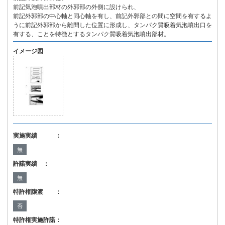
前記気泡噴出部材の外郭部の外側に設けられ、
前記外郭部の中心軸と同心軸を有し、前記外郭部との間に空間を有するよ
うに前記外郭部から離間した位置に形成し、タンパク質吸着気泡噴出口を
有する、ことを特徴とするタンパク質吸着気泡噴出部材。
イメージ図
実施実績 ：
無
許諾実績 ：
無
特許権譲渡 ：
否
特許権実施許諾：