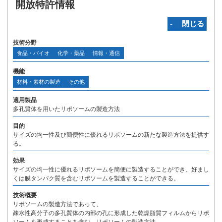
開放特許情報
‐ 閉じる
技術分野
食品・バイオ
化学・薬品
情報・通信
機能
材料・素材の製造
その他
適用製品
多孔質体を用いたリポソームの製造方法
目的
サイズの均一性及び簡便性に優れるリポソームの新たな製造方法を提供す
る。
効果
サイズの均一性に優れるリポソームを簡便に製造することができ、好まし
くは膜タンパク質を含むリポソームを製造することができる。
技術概要
リポソームの製造方法であって、
疎水性高分子の多孔質体の内部の孔に形成した乾燥脂質フィルムからリポ