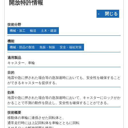
開放特許情報
‐ 閉じる
技術分野
機械・加工
輸送
土木・建築
機能
機械・部品の製造
免振・制振
安全・福祉対策
適用製品
キャスター、車輪
目的
地震や急に押された場合等の急加速時においても、安全性を確保すること
ができるキャスターを提供する。
効果
地震や急に押された場合等の急加速時において、キャスターにロックがか
かることで不測の動作を防止し、安全性を確保することができる。
技術概要
移動体の車輪に連係させた回転体と、
通常走行時には上記回転体を車輪とともに回転