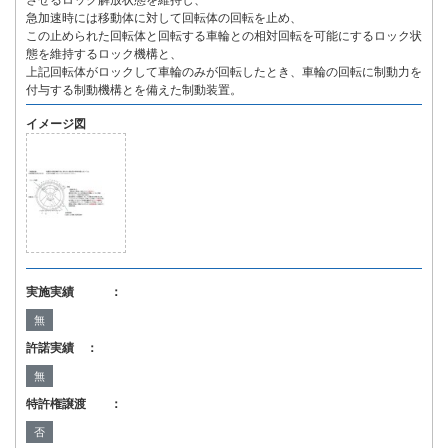
させるロック解放状態を維持し、
急加速時には移動体に対して回転体の回転を止め、
この止められた回転体と回転する車輪との相対回転を可能にするロック状
態を維持するロック機構と、
上記回転体がロックして車輪のみが回転したとき、車輪の回転に制動力を
付与する制動機構とを備えた制動装置。
イメージ図
実施実績 ：
無
許諾実績 ：
無
特許権譲渡 ：
否