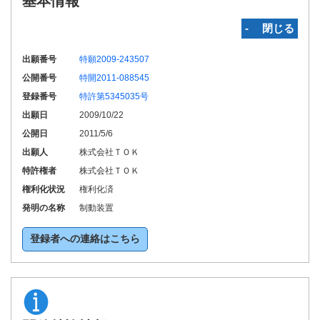
基本情報
‐ 閉じる
出願番号
特願2009-243507
公開番号
特開2011-088545
登録番号
特許第5345035号
出願日
2009/10/22
公開日
2011/5/6
出願人
株式会社ＴＯＫ
特許権者
株式会社ＴＯＫ
権利化状況
権利化済
発明の名称
制動装置
登録者への連絡はこちら