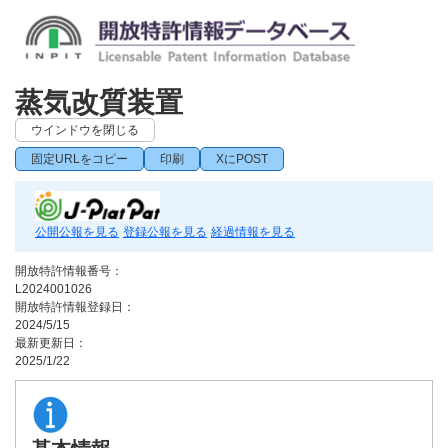
蒸気改質装置
ウインドウを閉じる
固定URLをコピー
印刷
XにPOST
公開公報を見る
登録公報を見る
経過情報を見る
開放特許情報番号：
L2024001026
開放特許情報登録日：
2024/5/15
最新更新日：
2025/1/22