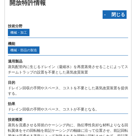
開放特許情報
‐ 閉じる
技術分野
機械・加工
機能
機械・部品の製造
適用製品
蒸気配管内に生じるドレイン（凝縮水）を再度蒸発させることによってス
チームトラップの設置を不要とした蒸気改質装置
目的
ドレイン回収の手間やスペース、コストを不要とした蒸気改質装置を提供
する。
効果
ドレイン回収の手間やスペース、コストが不要となる。
技術概要
蒸気を流通させる筒状のケーシング内に、熱伝導性良好な材料よりなる回
転翼体をその回転軸を前記ケーシングの軸線に沿って位置させ、前記回転