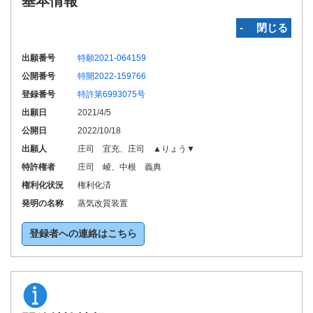
基本情報
‐ 閉じる
出願番号
特願2021-064159
公開番号
特開2022-159766
登録番号
特許第6993075号
出願日
2021/4/5
公開日
2022/10/18
出願人
庄司 宜充、庄司 ▲りょう▼
特許権者
庄司 崚、中根 義典
権利化状況
権利化済
発明の名称
蒸気改質装置
登録者への連絡はこちら