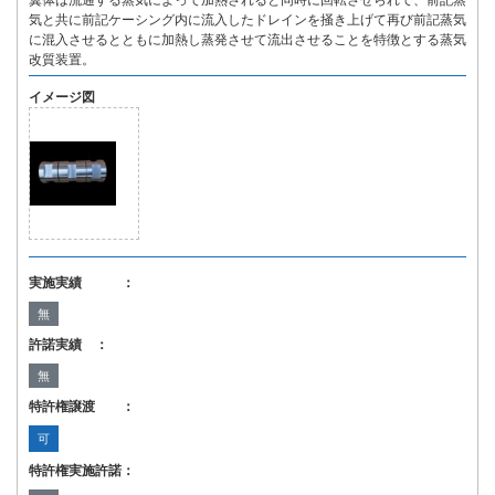
翼体は流通する蒸気によって加熱されると同時に回転させられて、前記蒸
気と共に前記ケーシング内に流入したドレインを掻き上げて再び前記蒸気
に混入させるとともに加熱し蒸発させて流出させることを特徴とする蒸気
改質装置。
イメージ図
実施実績 ：
無
許諾実績 ：
無
特許権譲渡 ：
可
特許権実施許諾：