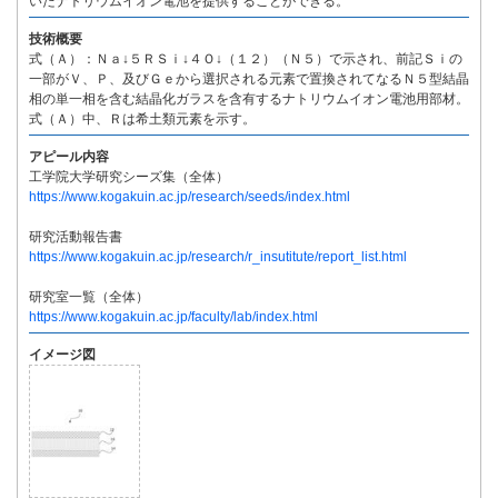
いたナトリウムイオン電池を提供することができる。
技術概要
式（Ａ）：Ｎａ↓５ＲＳｉ↓４Ｏ↓（１２）（Ｎ５）で示され、前記Ｓｉの
一部がＶ、Ｐ、及びＧｅから選択される元素で置換されてなるＮ５型結晶
相の単一相を含む結晶化ガラスを含有するナトリウムイオン電池用部材。
式（Ａ）中、Ｒは希土類元素を示す。
アピール内容
工学院大学研究シーズ集（全体）
https://www.kogakuin.ac.jp/research/seeds/index.html
研究活動報告書
https://www.kogakuin.ac.jp/research/r_insutitute/report_list.html
研究室一覧（全体）
https://www.kogakuin.ac.jp/faculty/lab/index.html
イメージ図