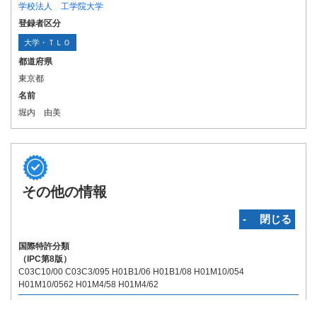
学校法人 工学院大学
登録者区分
大学・ＴＬＯ
都道府県
東京都
名前
堀内 由美
その他の情報
‐ 閉じる
国際特許分類
（IPC第8版）
C03C10/00 C03C3/095 H01B1/06 H01B1/08 H01M10/054
H01M10/0562 H01M4/58 H01M4/62
関連特許
（国内）:
無
（国外）:
無