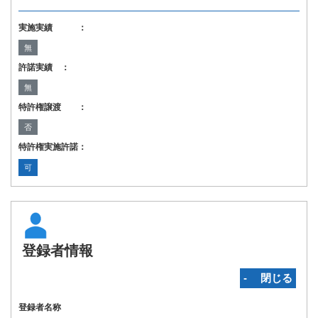
実施実績 ：
無
許諾実績 ：
無
特許権譲渡 ：
否
特許権実施許諾：
可
登録者情報
‐ 閉じる
登録者名称