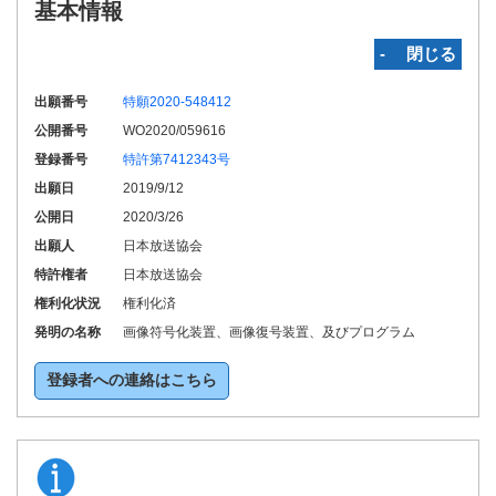
基本情報
‐ 閉じる
出願番号
特願2020-548412
公開番号
WO2020/059616
登録番号
特許第7412343号
出願日
2019/9/12
公開日
2020/3/26
出願人
日本放送協会
特許権者
日本放送協会
権利化状況
権利化済
発明の名称
画像符号化装置、画像復号装置、及びプログラム
登録者への連絡はこちら