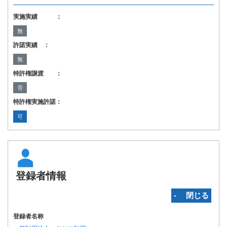
実施実績 ：
無
許諾実績 ：
無
特許権譲渡 ：
否
特許権実施許諾：
可
登録者情報
‐ 閉じる
登録者名称