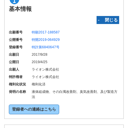
基本情報
‐ 閉じる
出願番号
特願2017-188587
公開番号
特開2019-064929
登録番号
特許第6840647号
出願日
2017/9/28
公開日
2019/4/25
出願人
ライオン株式会社
特許権者
ライオン株式会社
権利化状況
権利化済
発明の名称
液体組成物、その白濁改善剤、臭気改善剤、及び製造方
法
登録者への連絡はこちら