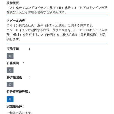
技術概要
（Ａ）成分：コンドロイチン；及び（Ｂ）成分：３－ヒドロキシイソ吉草
酸及び／又はその塩を含有する液体組成物。
アピール内容
ライオン株式会社の「液体（飲料）組成物」に関する特許です。
コンドロイチンに起因する白濁、及び生臭さを、３－ヒドロキシイソ吉草
酸（HMB）を併有することで改善する、液体組成物（飲料組成物）を提
供します。
実施実績 ：
無
許諾実績 ：
無
特許権譲渡 ：
否
特許権実施許諾：
可
実施権条件：
ご相談に応じます。