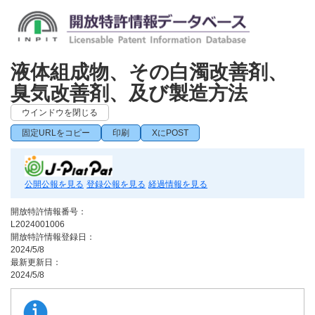
液体組成物、その白濁改善剤、
臭気改善剤、及び製造方法
ウインドウを閉じる
固定URLをコピー
印刷
XにPOST
公開公報を見る
登録公報を見る
経過情報を見る
開放特許情報番号：
L2024001006
開放特許情報登録日：
2024/5/8
最新更新日：
2024/5/8