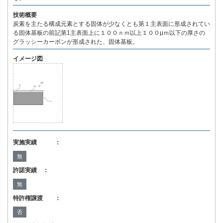
技術概要
炭素を主たる構成元素とする固体が少なくとも第１主表面に形成されてい
る固体基板の前記第1主表面上に１００ｎｍ以上１００μｍ以下の厚さの
グラッシーカーボンが形成された、固体基板。
イメージ図
実施実績 ：
無
許諾実績 ：
無
特許権譲渡 ：
否