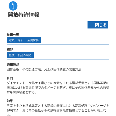
開放特許情報
‐ 閉じる
技術分野
電気・電子
金属材料
機能
機械・部品の製造
適用製品
固体基板、その製造方法、および固体装置の製造方法
目的
ダイヤモンド、炭化ケイ素などの炭素を主たる構成元素とする固体基板の
表面における高温処理でのダメージを防ぎ、更にその固体基板からの熱輻
射を黒体輻射とする。
効果
炭素を主たる構成元素とする基板の表面における高温処理でのダメージを
抑制でき、更にその基板からの熱輻射を黒体輻射とすることが可能とな
る。