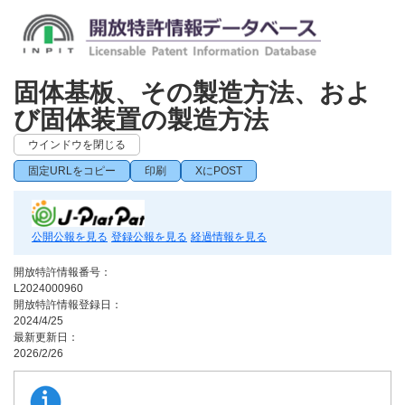
固体基板、その製造方法、およ
び固体装置の製造方法
ウインドウを閉じる
固定URLをコピー
印刷
XにPOST
公開公報を見る
登録公報を見る
経過情報を見る
開放特許情報番号：
L2024000960
開放特許情報登録日：
2024/4/25
最新更新日：
2026/2/26