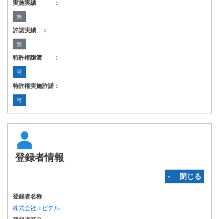
実施実績 ：
無
許諾実績 ：
無
特許権譲渡 ：
可
特許権実施許諾：
可
登録者情報
‐ 閉じる
登録者名称
株式会社ユピテル