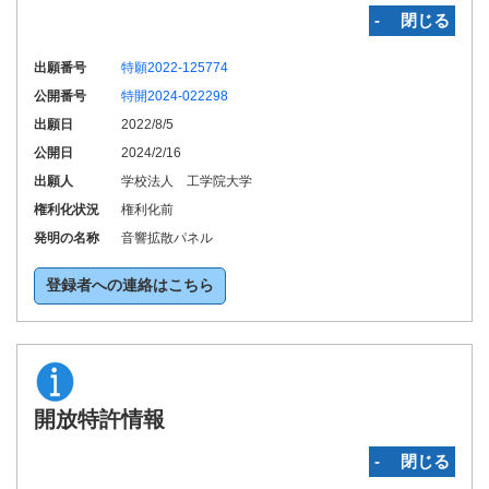
‐ 閉じる
出願番号
特願2022-125774
公開番号
特開2024-022298
出願日
2022/8/5
公開日
2024/2/16
出願人
学校法人 工学院大学
権利化状況
権利化前
発明の名称
音響拡散パネル
登録者への連絡はこちら
開放特許情報
‐ 閉じる