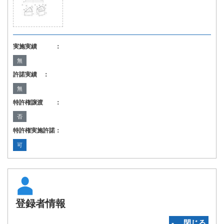
実施実績 ：
無
許諾実績 ：
無
特許権譲渡 ：
否
特許権実施許諾：
可
登録者情報
‐ 閉じる