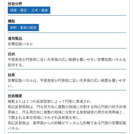
技術分野
情報・通信
土木・建築
機能
材料・素材の製造
適用製品
音響拡散パネル
目的
平面形状が円形状に近い天井面の広い範囲を覆いやすい音響拡散パネルを
提供する。
効果
音響拡散パネルは、平面形状が円形状に近い天井面の広い範囲を覆いやす
い。
技術概要
複数または１つの反射部材によって円形に形成され、
前記反射部材は、円を径方向に複数の領域に分割する同心円状の径方向境
界線と、円を周方向に複数の領域に分割する放射線状の周方向境界線と、
で囲まれる単位領域にそれぞれ反射面を有し、
前記反射面は、基準面からの距離がランダムな距離である円形の音響拡散
パネル。