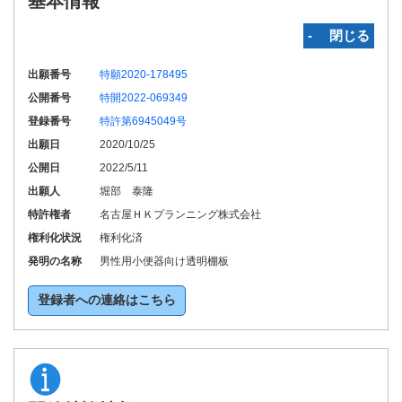
基本情報
‐ 閉じる
出願番号
特願2020-178495
公開番号
特開2022-069349
登録番号
特許第6945049号
出願日
2020/10/25
公開日
2022/5/11
出願人
堀部 泰隆
特許権者
名古屋ＨＫプランニング株式会社
権利化状況
権利化済
発明の名称
男性用小便器向け透明棚板
登録者への連絡はこちら