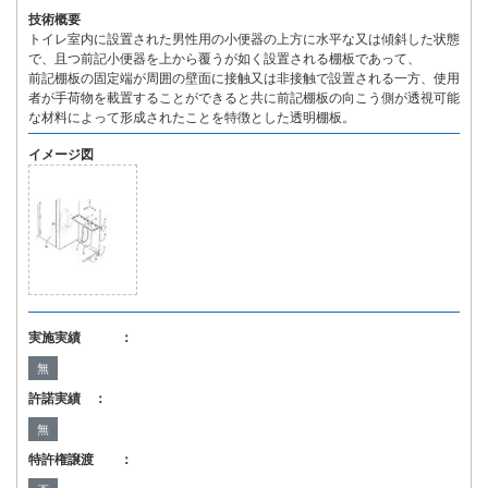
技術概要
トイレ室内に設置された男性用の小便器の上方に水平な又は傾斜した状態
で、且つ前記小便器を上から覆うが如く設置される棚板であって、
前記棚板の固定端が周囲の壁面に接触又は非接触で設置される一方、使用
者が手荷物を載置することができると共に前記棚板の向こう側が透視可能
な材料によって形成されたことを特徴とした透明棚板。
イメージ図
実施実績 ：
無
許諾実績 ：
無
特許権譲渡 ：