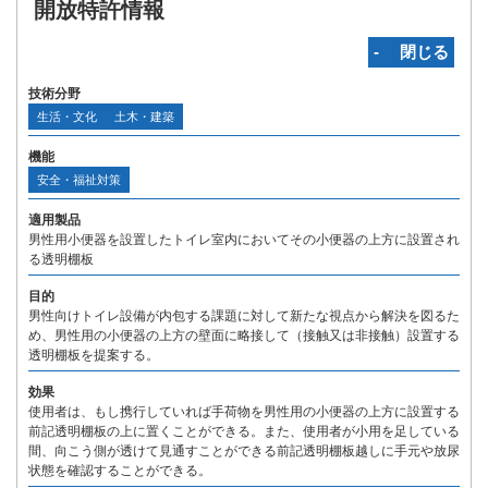
開放特許情報
‐ 閉じる
技術分野
生活・文化
土木・建築
機能
安全・福祉対策
適用製品
男性用小便器を設置したトイレ室内においてその小便器の上方に設置され
る透明棚板
目的
男性向けトイレ設備が内包する課題に対して新たな視点から解決を図るた
め、男性用の小便器の上方の壁面に略接して（接触又は非接触）設置する
透明棚板を提案する。
効果
使用者は、もし携行していれば手荷物を男性用の小便器の上方に設置する
前記透明棚板の上に置くことができる。また、使用者が小用を足している
間、向こう側が透けて見通すことができる前記透明棚板越しに手元や放尿
状態を確認することができる。