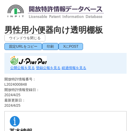
男性用小便器向け透明棚板
ウインドウを閉じる
固定URLをコピー
印刷
XにPOST
公開公報を見る
登録公報を見る
経過情報を見る
開放特許情報番号：
L2024000848
開放特許情報登録日：
2024/4/25
最新更新日：
2024/4/25