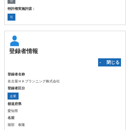
否
特許権実施許諾：
可
登録者情報
‐ 閉じる
登録者名称
名古屋ＨＫプランニング株式会社
登録者区分
企業
都道府県
愛知県
名前
堀部 泰隆