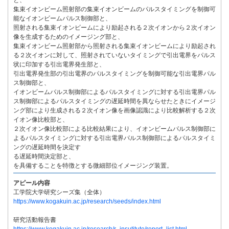
と、
集束イオンビーム照射部の集束イオンビームのパルスタイミングを制御可
能なイオンビームパルス制御部と、
照射される集束イオンビームにより励起される２次イオンから２次イオン
像を生成するためのイメージング部と、
集束イオンビーム照射部から照射される集束イオンビームにより励起され
る２次イオンに対して、照射されていないタイミングで引出電界をパルス
状に印加する引出電界発生部と、
引出電界発生部の引出電界のパルスタイミングを制御可能な引出電界パル
ス制御部と、
イオンビームパルス制御部によるパルスタイミングに対する引出電界パル
ス制御部によるパルスタイミングの遅延時間を異ならせたときにイメージ
ング部により生成される２次イオン像を画像認識により比較解析する２次
イオン像比較部と、
２次イオン像比較部による比較結果により、イオンビームパルス制御部に
よるパルスタイミングに対する引出電界パルス制御部によるパルスタイミ
ングの遅延時間を決定す
る遅延時間決定部と、
を具備することを特徴とする微細部位イメージング装置。
アピール内容
工学院大学研究シーズ集（全体）
https://www.kogakuin.ac.jp/research/seeds/index.html
研究活動報告書