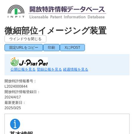
微細部位イメージング装置
ウインドウを閉じる
固定URLをコピー
印刷
XにPOST
公開公報を見る
登録公報を見る
経過情報を見る
開放特許情報番号：
L2024000844
開放特許情報登録日：
2024/4/17
最新更新日：
2025/3/25