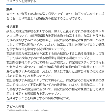
プログラムを提供する。
効果
大掛かりな装置や部材の移送を必要とせず、かつ、加工ひずみが生じる場
合にも、より精度よく残留応力を推定することができる。
技術概要
残留応力推定対象物を加工する前、加工した後それぞれの弾性応答マトリ
クスに基づいて、前記残留応力推定対象物を加工する前、加工した後それ
ぞれの残留ひずみに係る物理量と、前記残留応力推定対象物の加工の前後
において不変の固有ひずみ、および、加工にて生じた固有ひずみとの関係
を示す方程式を取得する関係取得ステップと、
前記残留応力推定対象物を加工する前の残留ひずみに係る物理量および加
工した後の残留ひずみに係る物理量を測定する測定ステップと、
前記関係取得ステップにて得られた方程式と、前記測定ステップで得られ
た測定値とに基づいて、前記残留応力推定対象物の加工の前後において不
変の固有ひずみの推定値、および、加工にて生じた固有ひずみの推定値を
求める固有ひずみ推定ステップと、
前記固有ひずみ推定ステップにて得られた、前記残留応力推定対象物の加
工の前後において不変の固有ひずみの推定値、および、前記加工にて生じ
た固有ひずみの推定値に基づいて、前記残留応力推定対象物における残留
応力を推定する残留応力推定ステップと、
を具備することを特徴とする残留応力推定方法。
アピール内容