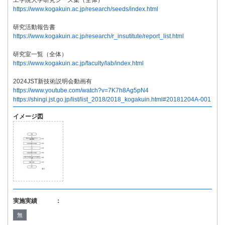
工学院大学研究シーズ集（全体）
https://www.kogakuin.ac.jp/research/seeds/index.html
研究活動報告書
https://www.kogakuin.ac.jp/research/r_insutitute/report_list.html
研究室一覧（全体）
https://www.kogakuin.ac.jp/faculty/lab/index.html
2024JST新技術説明会動画有
https://www.youtube.com/watch?v=7K7h8Ag5pN4
https://shingi.jst.go.jp/list/list_2018/2018_kogakuin.html#20181204A-001
イメージ図
実施実績 ：
無