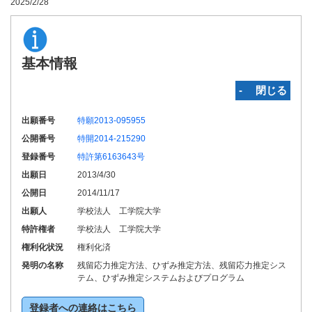
2025/2/28
基本情報
‐ 閉じる
出願番号
特願2013-095955
公開番号
特開2014-215290
登録番号
特許第6163643号
出願日
2013/4/30
公開日
2014/11/17
出願人
学校法人 工学院大学
特許権者
学校法人 工学院大学
権利化状況
権利化済
発明の名称
残留応力推定方法、ひずみ推定方法、残留応力推定シス
テム、ひずみ推定システムおよびプログラム
登録者への連絡はこちら