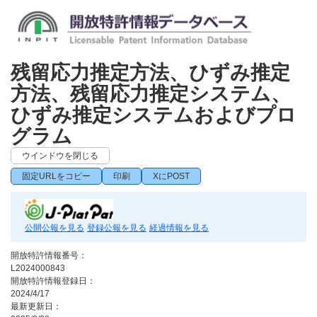
残留応力推定方法、ひずみ推定
方法、残留応力推定システム、
ひずみ推定システムおよびプロ
グラム
ウインドウを閉じる
固定URLをコピー
印刷
XにPOST
公開公報を見る
登録公報を見る
経過情報を見る
開放特許情報番号：
L2024000843
開放特許情報登録日：
2024/4/17
最新更新日：