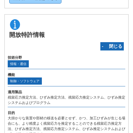
開放特許情報
‐ 閉じる
技術分野
情報・通信
機能
制御・ソフトウェア
適用製品
残留応力推定方法、ひずみ推定方法、残留応力推定システム、ひずみ推定
システムおよびプログラム
目的
大掛かりな装置や部材の移送を必要とせず、かつ、加工ひずみが生じる場
合にも、より精度よく残留応力を推定することのできる残留応力推定方
法、ひずみ推定方法、残留応力推定システム、ひずみ推定システムおよび