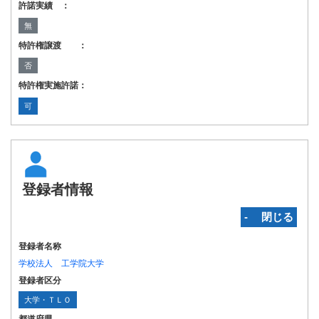
許諾実績 ：
無
特許権譲渡 ：
否
特許権実施許諾：
可
登録者情報
‐ 閉じる
登録者名称
学校法人 工学院大学
登録者区分
大学・ＴＬＯ