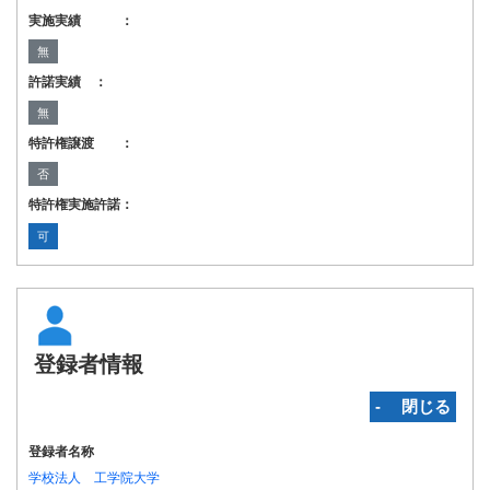
実施実績 ：
無
許諾実績 ：
無
特許権譲渡 ：
否
特許権実施許諾：
可
登録者情報
‐ 閉じる
登録者名称
学校法人 工学院大学