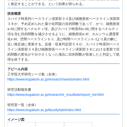
く推定することができる、という効果が得られる。
技術概要
スパイク時系列ベースライン演算部３４及び細胞形状ベースライン演算部
３８が、予め定められた最小化問題の目的関数であって、かつ、細胞形状
a↓klに関するペナルティ項、及びスパイク時系列u↓ktに関するペナルティ
項を含む目的関数を減少させるように、細胞形状a↓kl、カルシウム濃度変
化v↓kt、空間ベースラインｂ↓l、及び時間ベースラインｂ↓tより真の解に
近い推定値に更新する。反復・収束判定部５４が、スパイク時系列ベース
ライン演算部３４及び細胞形状ベースライン演算部３８における更新で目
的関数の変化が十分小さくなった場合に目的関数が収束したと判定して処
理を終了する。
アピール内容
工学院大学研究シーズ集（全体）
https://www.kogakuin.ac.jp/research/seeds/index.html
研究活動報告書
https://www.kogakuin.ac.jp/research/r_insutitute/report_list.html
研究室一覧（全体）
https://www.kogakuin.ac.jp/faculty/lab/index.html
イメージ図