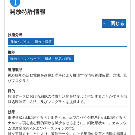
開放特許情報
‐ 閉じる
技術分野
食品・バイオ
情報・通信
機能
制御・ソフトウェア
機械・部品の製造
適用製品
神経細胞の活動電位を画像処理等により推測する情報処理装置、方法、及
びプログラム
目的
観測データにおける細胞の位置と活動を精度よく推定することができる情
報処理装置、方法、及びプログラムを提供する。
効果
細胞形状a↓klに関するペナルティ項、及びスパイク時系列u↓ktに関するペ
ナルティ項を含む目的関数を減少させるように、細胞形状a↓kl、カルシウ
ム濃度変化v↓ktおよびベースラインの推定
値を更新することにより、観測データにおける細胞の位置と活動を精度よ