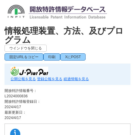
情報処理装置、方法、及びプロ
グラム
ウインドウを閉じる
固定URLをコピー
印刷
XにPOST
公開公報を見る
登録公報を見る
経過情報を見る
開放特許情報番号：
L2024000836
開放特許情報登録日：
2024/4/17
最新更新日：
2024/4/17