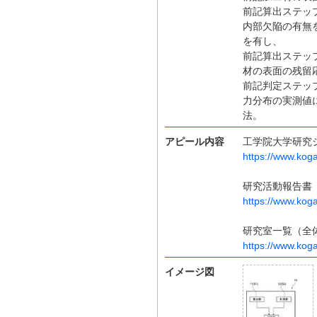
前記算出ステッ
内部欠陥の有無
を有し、
前記算出ステッ
材の表面の残留
前記判定ステッ
力分布の実測値
法。
アピール内容
工学院大学研究
https://www.koga
研究活動報告書
https://www.kogak
研究室一覧（全
https://www.koga
イメージ図