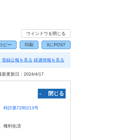
ウインドウを閉じる
コピー
印刷
XにPOST
る
登録公報を見る
経過情報を見る
最新更新日：
2024/4/17
‐ 閉じる
特許第7290213号
況
権利化済