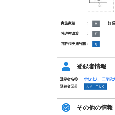
実施実績 ：
許
無
特許権譲渡 ：
否
特許権実施許諾：
可
登録者情報
登録者名称
学校法人 工学院
登録者区分
大学・ＴＬＯ
その他の情報