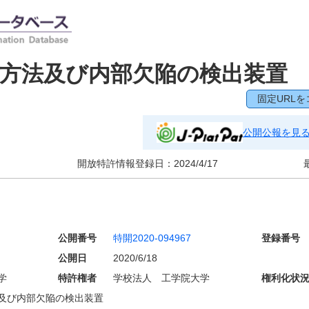
方法及び内部欠陥の検出装置
固定URLを
公開公報を見
開放特許情報登録日：
2024/4/17
公開番号
特開2020-094967
登録番号
公開日
2020/6/18
学
特許権者
学校法人 工学院大学
権利化状
及び内部欠陥の検出装置