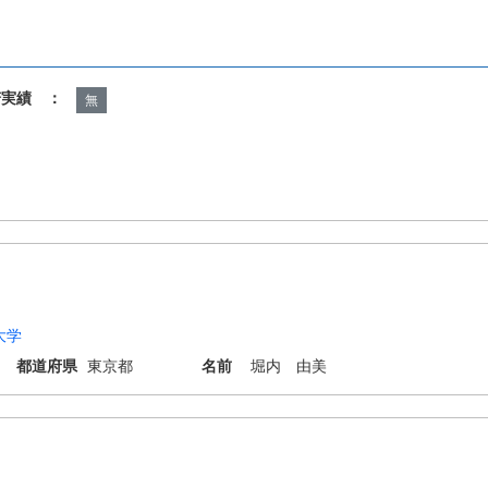
諾実績 ：
無
大学
都道府県
東京都
名前
堀内 由美