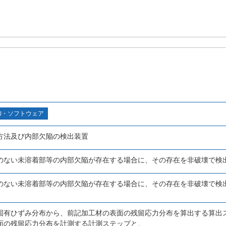
御・ソフトウェア
方法及び内部欠陥の検出装置
のない未溶着部等の内部欠陥が存在する場合に、その存在を非破壊で検
のない未溶着部等の内部欠陥が存在する場合に、その存在を非破壊で検
固有ひずみ分布から、前記加工材の表面の残留応力分布を算出する算出
面の残留応力分布を計測する計測ステップと、