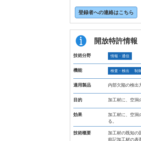
登録者への連絡はこちら
開放特許情報
技術分野
情報・通信
機能
検査・検出
制
適用製品
内部欠陥の検出
目的
加工材に、空洞
効果
加工材に、空洞
る。
技術概要
加工材の既知の
前記加工材の表