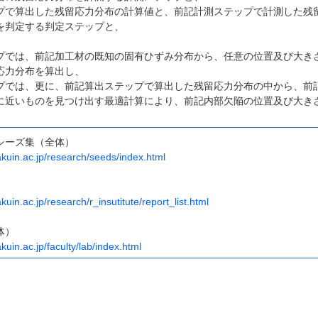
プで算出した残留応力分布の計算値と、前記計測ステップで計測した残
を判定する判定ステップと、
プでは、前記加工材の既知の固有ひずみ分布から、任意の位置及び大き
応力分布を算出し、
プでは、更に、前記算出ステップで算出した残留応力分布の中から、前
に近いものを見つけ出す最適計算により、前記内部欠陥の位置及び大き
シーズ集（全体）
kuin.ac.jp/research/seeds/index.html
uin.ac.jp/research/r_insutitute/report_list.html
体）
kuin.ac.jp/faculty/lab/index.html