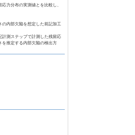
留応力分布の実測値とを比較し、
さの内部欠陥を想定した前記加工
記計測ステップで計測した残留応
さを推定する内部欠陥の検出方