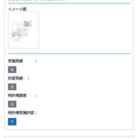
イメージ図
実施実績 ：
無
許諾実績 ：
無
特許権譲渡 ：
否
特許権実施許諾：
可