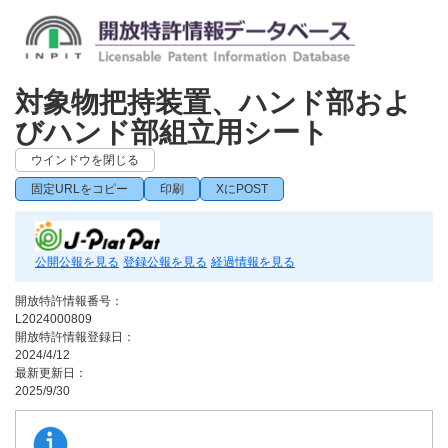
対象物把持装置、ハンド部およ
びハンド部組立用シート
ウインドウを閉じる
固定URLをコピー
印刷
XにPOST
公開公報を見る
登録公報を見る
経過情報を見る
開放特許情報番号：
L2024000809
開放特許情報登録日：
2024/4/12
最新更新日：
2025/9/30