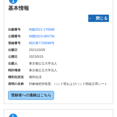
基本情報
‐ 閉じる
出願番号
特願2021-176088
公開番号
特開2023-065756
登録番号
特許第7729598号
出願日
2021/10/28
公開日
2023/5/15
出願人
東京都公立大学法人
特許権者
東京都公立大学法人
権利化状況
権利化済
発明の名称
対象物把持装置、ハンド部およびハンド部組立用シート
登録者への連絡はこちら