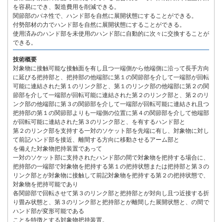
を容易にでき、製造費用を削減できる。
関節部のバネ性で、ハンド部を自然に展開状態にすることができる。
付勢部材の力でハンド部を自然に展開状態にすることができる。
使用済みのハンド部を未使用のハンド部に自動的に次々に交換することが
できる。
技術概要
対象物に接触可能な接触面を有し且つ一端側から他端側に沿って長手方向
に延びる把持部と、把持部の他端部に第１の関節部を介して一端部が回転
可能に連結された第１のリンク部と、第１のリンク部の他端部に第２の関
節部を介して一端部が回転可能に連結された第２のリンク部と、第２のリ
ンク部の他端部に第３の関節部を介して一端部が回転可能に連結され且つ
把持部の第１の関節部よりも一端側の位置に第４の関節部を介して他端部
が回転可能に連結された第３のリンク部と、を有するハンド部と
第２のリンク部を支持する一対のソケット部を先端に有し、対象物に対し
て前記ハンド部を接近、離間する方向に移動させるアーム部と
を備えた対象物把持装置であって
一対のソケット部に支持されたハンド部の間で対象物を把持する場合に、
把持部の一端部で対象物を把持する第１の把持状態または把持部と第３の
リンク部とが対象物に接触して前記対象物を把持する第２の把持状態で、
対象物を把持可能であり
各関節部で回転させて第３のリンク部と把持部とが対向し且つ近接する折
り畳み状態と、第３のリンク部と把持部とが離間した展開状態と、の間で
ハンド部が変形可能である
ことを特徴とする対象物把持装置。