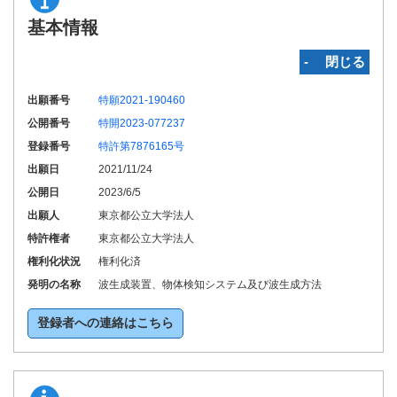
基本情報
‐ 閉じる
出願番号
特願2021-190460
公開番号
特開2023-077237
登録番号
特許第7876165号
出願日
2021/11/24
公開日
2023/6/5
出願人
東京都公立大学法人
特許権者
東京都公立大学法人
権利化状況
権利化済
発明の名称
波生成装置、物体検知システム及び波生成方法
登録者への連絡はこちら