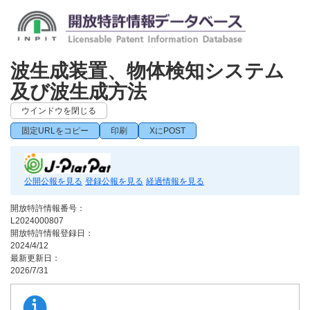
波生成装置、物体検知システム
及び波生成方法
ウインドウを閉じる
固定URLをコピー
印刷
XにPOST
公開公報を見る
登録公報を見る
経過情報を見る
開放特許情報番号：
L2024000807
開放特許情報登録日：
2024/4/12
最新更新日：
2026/7/31