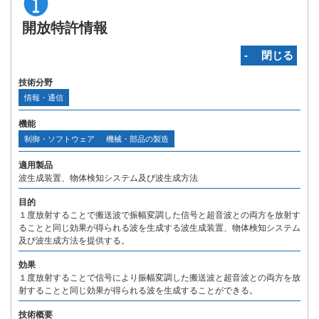
開放特許情報
‐ 閉じる
技術分野
情報・通信
機能
制御・ソフトウェア
機械・部品の製造
適用製品
波生成装置、物体検知システム及び波生成方法
目的
１度放射することで搬送波で振幅変調した信号と超音波との両方を放射す
ることと同じ効果が得られる波を生成する波生成装置、物体検知システム
及び波生成方法を提供する。
効果
１度放射することで信号により振幅変調した搬送波と超音波との両方を放
射することと同じ効果が得られる波を生成することができる。
技術概要