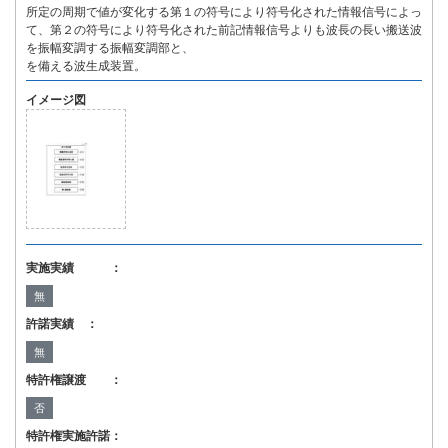
所定の周期で値が変化する第１の符号により符号化された情報信号によっ
て、第２の符号により符号化された前記情報信号よりも波長の長い搬送波
を振幅変調する振幅変調部と、
を備える波生成装置。
イメージ図
実施実績 ：
無
許諾実績 ：
無
特許権譲渡 ：
否
特許権実施許諾：